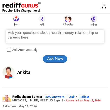
हेल्थ
मनी
रिलेशनशिप
करीयर
Ask Anonymously
Ankita
Radheshyam Zanwar
|
-
8592 Answers
Ask
Follow
MHT-CET, IIT-JEE, NEET-UG Expert -
Answered on May 12, 2026
Asked on - May 11, 2026