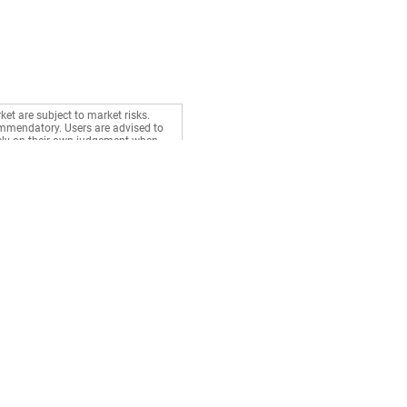
ket are subject to market risks.
commendatory. Users are advised to
rely on their own judgement when
Stocks
Gurus
BSE Live
Health
NSE Live
Money
Market News
Career
Watchlist
Relationship
Portfolio
d