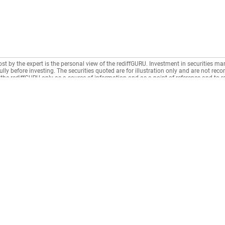
ost by the expert is the personal view of the rediffGURU. Investment in securities mar
lly before investing. The securities quoted are for illustration only and are not re
the rediffGURU only as a source of information and as a point of reference and to 
n intermediary as per India's Information Technology Act.
Municipal Taxes
CONNECT
News
Housing Society
Rediffmail
News
Rentals
Rediff One
Business
Recurring Deposit
- Rediffmail Enterprise
Movies
Loan Repayment
- Rediff Ecommerce
Sports
LIC / Insurance
- Rediff HRMS
Cricket
n
Education Fees
- Rediff CRM
Get Ahea
Donation
- Rediff ERP
Gurus