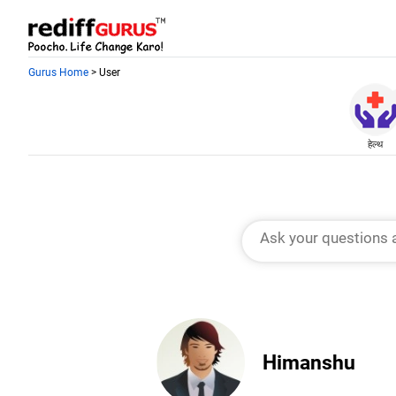
Gurus Home
> User
हेल्थ
Himanshu