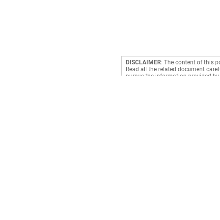
DISCLAIMER
: The content of this p
Read all the related document carefu
pursue the information provided by 
making a decision. RediffGURUS is a
Payments
Book Cylinder
Prepaid Meter
Electricity
Cable TV
Credit Card Bill
DTH
Mobile Recharge
Broadband
Mobile Postpaid
Subscription
Landline
Clubs & Associatio
NCMC Recharge
Water
Fastag Recharge