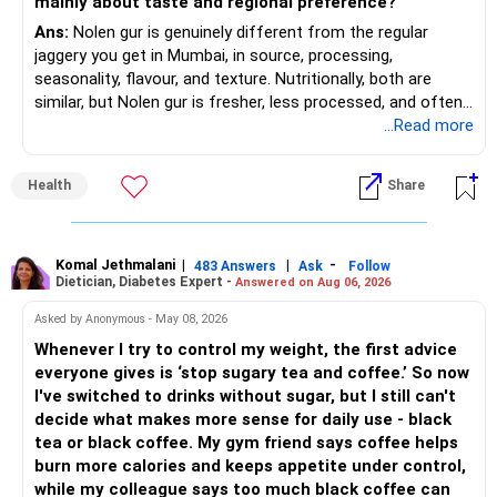
mainly about taste and regional preference?
Adds growth through quality mid-cap stocks.
Ans:
Nolen gur is genuinely different from the regular
» Asset Allocation Review
jaggery you get in Mumbai, in source, processing,
– Mid Cap Fund – 20% (Rs.1.00 lakh)
seasonality, flavour, and texture. Nutritionally, both are
– Your government bond allocation is relatively high.
similar, but Nolen gur is fresher, less processed, and often
Good wealth creation potential.
lower in mineral impurities, which gives it that clean,
...Read more
– This gives good safety but may reduce long-term wealth
Suitable for long-term investors.
caramel?like taste. Nolen gur has different ingredient, date
creation.
palm sap vs sugarcane in normal jaggery. Nutritionally, both
– Small Cap Fund – 10% (Rs.50,000)
Health
Share
are similar. Nolen gur is not a “healthier” sweetener. It is
– Future surplus can be directed more towards equity
simply fresher, more artisanal and more flavourful
mutual funds.
Higher risk but higher return potential.
Both should be consumed in moderation. In Bengal, it is
Keep allocation limited.
seasonal , handcrafted and made from date palm sap (rare
Komal Jethmalani
|
|
-
– Avoid making sudden changes to existing investments.
483 Answers
Ask
Follow
Dietician, Diabetes Expert -
Answered on Aug 06, 2026
outside Bengal)
– Multi Asset Fund – 10% (Rs.50,000)
– Shift gradually based on your comfort level.
Asked by Anonymous - May 08, 2026
Adds some stability through diversified asset allocation.
Whenever I try to control my weight, the first advice
» Share Portfolio Review
Helps reduce overall portfolio volatility.
everyone gives is ‘stop sugary tea and coffee.’ So now
I've switched to drinks without sugar, but I still can't
– Review every stock once a year.
» Should You Invest All At Once?
decide what makes more sense for daily use - black
tea or black coffee. My gym friend says coffee helps
– Remove weak businesses if required.
– If the money is already available and your horizon is long,
burn more calories and keeps appetite under control,
investing in a staggered manner over 3 to 6 months can
while my colleague says too much black coffee can