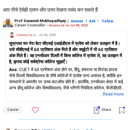
आप नीचे ऐसेही प्रश्न और उत्तर देखना पसंद कर सकते हैं
Prof Suvasish Mukhopadhyay
|
|
-
Answer
Ask
Follow
Career Counsellor -
Answered on Jul 08, 2025
Question by pr
- Jul 06, 2025
सुप्रभात सर मेरा बेटा सीएसई एआईडीएस में प्रवेश को लेकर उलझन में है।
उसे सीबीएसई में 60 प्रतिशत अंक मिले हैं और क्यूईटी में भी 60 प्रतिशत
अंक मिले हैं। वह एनसीआर दिल्ली में किस कॉलेज में प्रवेश ले, वह उलझन में
है, कृपया कोई सर्वश्रेष्ठ कॉलेज सुझाएँ।
Ans:
CUET में 60 प्रतिशत अंक होने पर, हिंदू, हंसराज या मिरांडा हाउस
जैसे दिल्ली विश्वविद्यालय के शीर्ष कॉलेजों में प्रवेश पाना असंभव है, क्योंकि इन
संस्थानों में आमतौर पर उच्च कटऑफ होते हैं। हालाँकि, एनसीआर क्षेत्र में कई
अन्य डीयू कॉलेज और विश्वविद्यालय, जैसे भगिनी निवेदिता कॉलेज, पीजीडीएवी
कॉलेज और सत्यवती कॉलेज, ऐसे पाठ्यक्रम प्रदान कर सकते हैं जहाँ आपका
...Read more
स्कोर प्रतिस्पर्धी हो सकता है। इसके अतिरिक्त, हरियाणा में विकल्पों पर विचार
करें, जहाँ कुरुक्षेत्र विश्वविद्यालय और चौधरी रणबीर सिंह विश्वविद्यालय जैसे
Career
Share
विश्वविद्यालय 60-70 प्रतिशत की सीमा में स्कोर स्वीकार कर सकते हैं,
खासकर कुछ कार्यक्रमों के लिए।