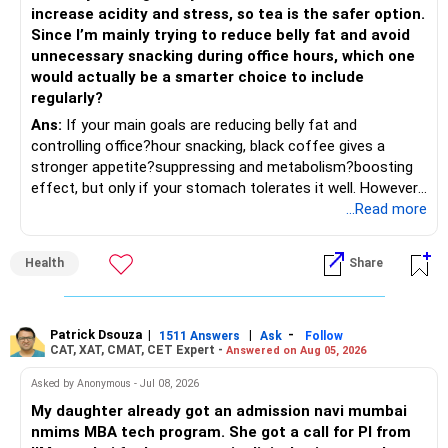
– Avoid holding too many stocks.
reduce timing risk.
increase acidity and stress, so tea is the safer option.
Since I’m mainly trying to reduce belly fat and avoid
– Focus on quality over quantity.
– Keep the uninvested amount in a liquid mutual fund until
unnecessary snacking during office hours, which one
deployment.
would actually be a smarter choice to include
– If managing stocks becomes difficult, future
regularly?
investments can be routed through mutual funds.
» Return Expectations
Ans:
If your main goals are reducing belly fat and
controlling office?hour snacking, black coffee gives a
» Emergency Planning
– A well-managed diversified portfolio has the potential to
stronger appetite?suppressing and metabolism?boosting
generate around 12% to 15% XIRR over a long period.
effect, but only if your stomach tolerates it well. However,
– Keep around 6 to 12 months of expenses in liquid
if you struggle with acidity, stress, or jitteriness, black tea
...Read more
savings.
– Some years may deliver much higher returns.
is the smarter daily choice. Your belly fat will respond most
to consistent calorie control, protein?rich meals, fiber?rich
– Keep this amount separate from long-term investments.
– Some years may even give negative returns. Patience is
Health
Share
snacks, daily exercise and reducing late?night eating.
very imp.
– Use it only for emergencies.
» Risk Management
Patrick Dsouza
|
|
-
1511 Answers
Ask
Follow
» Insurance Review
CAT, XAT, CMAT, CET Expert -
Answered on Aug 05, 2026
– Review the portfolio once every year.
– Ensure adequate health insurance for yourself and family.
Asked by Anonymous - Jul 08, 2026
– Rebalance if one category grows much faster than
My daughter already got an admission navi mumbai
– Maintain sufficient term insurance if anyone depends on
others.
nmims MBA tech program. She got a call for PI from
your income.