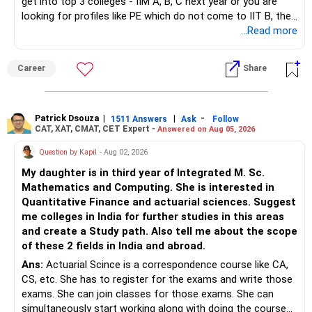
get into top 3 colleges - IIM A, B, C next year or you are
looking for profiles like PE which do not come to IIT B, then
– Review your portfolio once every year.
– Annual review and disciplined holding can improve the
you can wait. Else take it up.
...Read more
probability of achieving your target returns.
– Maintain proper asset allocation.
Best Regards,
Career
Share
– Stay invested for the long term.
K. Ramalingam, MBA, CFP,
– Avoid reacting to short-term market movements.
Patrick Dsouza
|
|
-
1511 Answers
Ask
Follow
AMFI-Registered MFD – ARN 4188
CAT, XAT, CMAT, CET Expert -
Answered on Aug 05, 2026
» Finally
www.holisticinvestment.in
Question by Kapil
- Aug 02, 2026
– Your financial discipline has already created a strong
My daughter is in third year of Integrated M. Sc.
foundation.
https://www.linkedin.com/in/ramalingamcfp/
Mathematics and Computing. She is interested in
Quantitative Finance and actuarial sciences. Suggest
– Continue building wealth through regular SIPs and
me colleges in India for further studies in this areas
disciplined investing.
and create a Study path. Also tell me about the scope
of these 2 fields in India and abroad.
– A balanced mix of Flexi Cap, Large & Mid Cap, Mid Cap
Ans:
Actuarial Scince is a correspondence course like CA,
and Small Cap funds can support long-term growth.
CS, etc. She has to register for the exams and write those
exams. She can join classes for those exams. She can
– Regular reviews, higher SIPs and patience will play a bigger
simultaneously start working along with doing the course