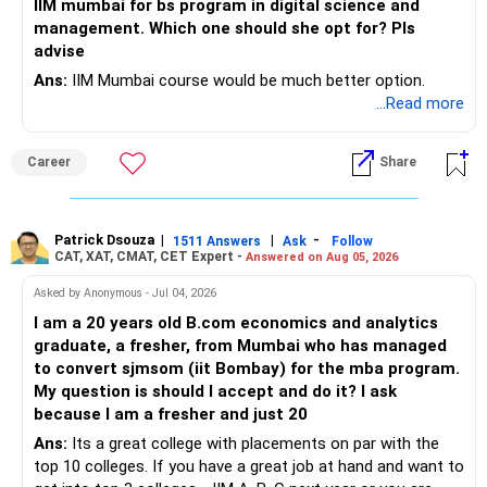
IIM mumbai for bs program in digital science and
– Avoid frequent buying and selling based on market news.
management. Which one should she opt for? Pls
– Review insurance cover every few years.
advise
– Stay invested through market corrections.
Ans:
IIM Mumbai course would be much better option.
» Tax Planning
...Read more
» Tax Aspects
– Invest with a long-term approach.
– Equity mutual fund gains held for more than one year
Career
Share
– Avoid frequent buying and selling.
qualify as long-term capital gains.
– If you sell equity mutual funds, remember that LTCG
– LTCG above Rs 1.25 lakh is taxed at 12.5%.
Patrick Dsouza
|
|
-
1511 Answers
Ask
Follow
above Rs.1.25 lakh is taxed at 12.5%.
CAT, XAT, CMAT, CET Expert -
Answered on Aug 05, 2026
– STCG is taxed at 20%.
– STCG on equity mutual funds is taxed at 20%.
Asked by Anonymous - Jul 04, 2026
» Finally
I am a 20 years old B.com economics and analytics
– Plan redemptions carefully to improve post-tax returns.
graduate, a fresher, from Mumbai who has managed
– Focus on asset allocation rather than chasing the best-
to convert sjmsom (iit Bombay) for the mba program.
» Future Wealth Building
performing fund.
My question is should I accept and do it? I ask
because I am a fresher and just 20
– Increase your SIP whenever income increases.
– Invest for at least 7 to 10 years.
Ans:
Its a great college with placements on par with the
top 10 colleges. If you have a great job at hand and want to
– Invest bonuses and incentives instead of spending them.
– Stay with quality actively managed mutual funds.