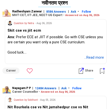
नवीनतम प्रश्न
CS is still strong and growing—only average students face
more competition. Strong coders still get the best
Radheshyam Zanwar
|
|
-
8586 Answers
Ask
Follow
opportunities. All the Best for Your Son's Prosperous
MHT-CET, IIT-JEE, NEET-UG Expert -
Answered on Aug 06, 2026
Future!
Question by Netra
- Aug 06, 2026
Follow RediffGURUS to Know More on 'Careers | Money |
Skit cse vs jiit ecm
Health | Relationships'.
Ans:
Prefer ECE at JIIT if possible. Go with CSE unless you
are certain you want only a pure CSE curriculum.
Good luck.
Follow me if you receive this reply.
...Read more
Radheshyam
Career
Share
Nayagam P P
|
|
-
12484 Answers
Ask
Follow
Career Counsellor -
Answered on Aug 06, 2026
Question by Siddhant
- Aug 05, 2026
Nit Rourkela cse vs Nit jamshedpur cse vs Nit