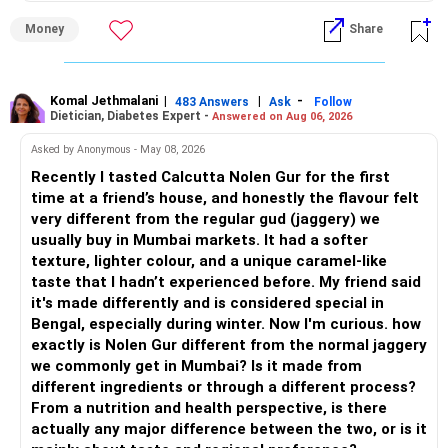
Money
Share
– Overall, your financial position looks healthy.
» My Assessment
» SIP Strategy
– If your investment horizon is at least 7 to 10 years, an
equity mutual fund portfolio is a suitable choice.
Komal Jethmalani
|
|
-
483 Answers
Ask
Follow
Dietician, Diabetes Expert -
Answered on Aug 06, 2026
– Continue investing through SIPs every month.
– Avoid putting the entire amount into one fund category.
Asked by Anonymous - May 08, 2026
– Allocate a larger share towards Flexi Cap Funds.
Recently I tasted Calcutta Nolen Gur for the first
– A diversified portfolio helps reduce risk and improves
time at a friend’s house, and honestly the flavour felt
– Add exposure to Large & Mid Cap Funds.
consistency.
very different from the regular gud (jaggery) we
usually buy in Mumbai markets. It had a softer
– Keep a meaningful allocation to Mid Cap Funds.
» Suggested Allocation
texture, lighter colour, and a unique caramel-like
taste that I hadn’t experienced before. My friend said
– Add a limited allocation to Small Cap Funds for long-term
– Flexi Cap Fund – 35% (Rs.1.75 lakh)
it's made differently and is considered special in
wealth creation.
Bengal, especially during winter. Now I'm curious. how
Invests across large, mid and small companies.
exactly is Nolen Gur different from the normal jaggery
– Avoid putting too much into one category.
Provides flexibility as market conditions change.
we commonly get in Mumbai? Is it made from
different ingredients or through a different process?
– Invest consistently in all market conditions.
– Large & Mid Cap Fund – 25% (Rs.1.25 lakh)
From a nutrition and health perspective, is there
actually any major difference between the two, or is it
– Increase SIP amount every year with salary hikes.
Gives stability from large companies.