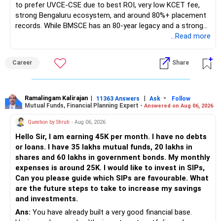
to prefer UVCE-CSE due to best ROI, very low KCET fee,
strong Bengaluru ecosystem, and around 80%+ placement
records. While BMSCE has an 80-year legacy and a strong
alumni network, you should carefully weigh the ECE branch
...Read more
against your other choices. The recent surge in seat
numbers may impact the individual attention and
Career
Share
placement opportunities compared to previous years,
making it a potentially lower priority on your list. All The
Best for Your Daughter's Prosperous Future!
Ramalingam Kalirajan
|
|
-
11363 Answers
Ask
Follow
Mutual Funds, Financial Planning Expert -
Answered on Aug 06, 2026
Follow RediffGURUS to Know More on 'Careers | Money |
Health | Relationships'.
Question by Shruti
- Aug 06, 2026
Hello Sir, I am earning 45K per month. I have no debts
or loans. I have 35 lakhs mutual funds, 20 lakhs in
shares and 60 lakhs in government bonds. My monthly
expenses is around 25K. I would like to invest in SIPs,
Can you please guide which SIPs are favourable. What
are the future steps to take to increase my savings
and investments.
Ans:
You have already built a very good financial base.