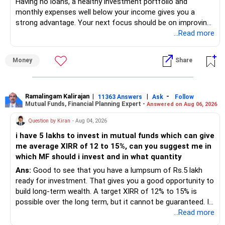
Having no loans, a healthy investment portfolio and
monthly expenses well below your income gives you a
strong advantage. Your next focus should be on improving
long-term wealth through disciplined SIPs and regular
...Read more
portfolio reviews.
Money
Share
» My Assessment
– Your total investment corpus is already well diversified.
Ramalingam Kalirajan
|
|
-
11363 Answers
Ask
Follow
Mutual Funds, Financial Planning Expert -
Answered on Aug 06, 2026
– Mutual funds of Rs.35 lakhs provide long-term growth.
Question by Kiran
- Aug 04, 2026
– Shares worth Rs.20 lakhs can create wealth if the
i have 5 lakhs to invest in mutual funds which can give
portfolio quality is good.
me average XIRR of 12 to 15%, can you suggest me in
which MF should i invest and in what quantity
– Government bonds of Rs.60 lakhs give stability and
regular income.
Ans:
Good to see that you have a lumpsum of Rs.5 lakh
ready for investment. That gives you a good opportunity to
– No debt is a big positive.
build long-term wealth. A target XIRR of 12% to 15% is
possible over the long term, but it cannot be guaranteed. It
– Monthly expenses of around Rs.25,000 are well under
depends on market conditions, investment period and
...Read more
control.
staying invested through market cycles.