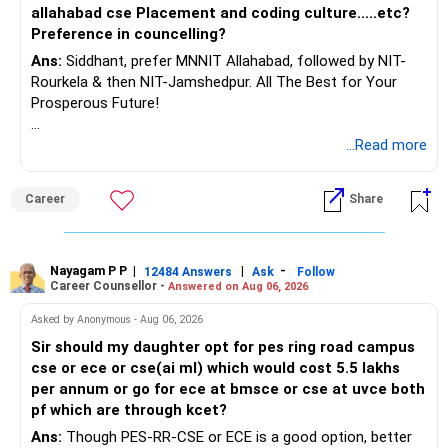
allahabad cse Placement and coding culture.....etc?
Preference in councelling?
Ans:
Siddhant, prefer MNNIT Allahabad, followed by NIT-
Rourkela & then NIT-Jamshedpur. All The Best for Your
Prosperous Future!
Follow RediffGURUS to Know More on 'Careers | Money |
...Read more
Health | Relationships'.
Career
Share
Nayagam P P
|
|
-
12484 Answers
Ask
Follow
Career Counsellor -
Answered on Aug 06, 2026
Asked by Anonymous - Aug 06, 2026
Sir should my daughter opt for pes ring road campus
cse or ece or cse(ai ml) which would cost 5.5 lakhs
per annum or go for ece at bmsce or cse at uvce both
pf which are through kcet?
Ans:
Though PES-RR-CSE or ECE is a good option, better