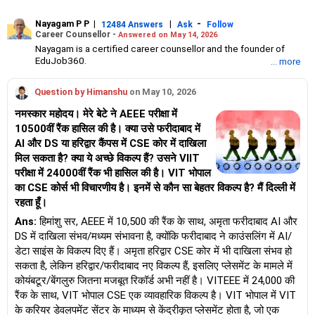
Nayagam P P
|
|
-
12484 Answers
Ask
Follow
Career Counsellor -
Answered on May 14, 2026
Nayagam is a certified career counsellor and the founder of
EduJob360.
... more
He started his career as an HR professional and has over 10
years of experience in tutoring and mentoring students from
Question by Himanshu
on May 10, 2026
Classes 8 to 12, helping them choose the right stream, course
and college/university.
नमस्कार महोदय। मेरे बेटे ने AEEE परीक्षा में
He also counsels students on how to prepare for entrance
10500वीं रैंक हासिल की है। क्या उसे फरीदाबाद में
exams for getting admission into reputed universities /colleges
AI और DS या हरिद्वार कैंपस में CSE कोर में दाखिला
for their graduate/postgraduate courses.
He has guided both fresh graduates and experienced
मिल सकता है? क्या ये अच्छे विकल्प हैं? उसने VIIT
professionals on how to write a resume, how to prepare for job
परीक्षा में 24000वीं रैंक भी हासिल की है। VIT भोपाल
interviews and how to negotiate their salary when joining a new
का CSE कोर्स भी विचारणीय है। इनमें से कौन सा बेहतर विकल्प है? मैं दिल्ली में
job.
रहता हूँ।
Nayagam has published an eBook, Professional Resume Writing
Without Googling.
Ans:
हिमांशु सर, AEEE में 10,500 की रैंक के साथ, अमृता फरीदाबाद AI और
He has a postgraduate degree in human resources from Bhartiya
DS में दाखिला संभव/मध्यम संभावना है, क्योंकि फरीदाबाद ने काउंसलिंग में AI/
Vidya Bhavan, Delhi, a postgraduate diploma in labour law from
डेटा साइंस के विकल्प दिए हैं। अमृता हरिद्वार CSE कोर में भी दाखिला संभव हो
Madras University, a postgraduate diploma in school counselling
from Symbiosis, Pune, and a certification in child psychology
सकता है, लेकिन हरिद्वार/फरीदाबाद नए विकल्प हैं, इसलिए प्लेसमेंट के मामले में
from Counsel India.
कोयंबटूर/बेंगलुरु जितना मजबूत रिकॉर्ड अभी नहीं है। VITEEE में 24,000 की
He has also completed his master’s degree in career counselling
रैंक के साथ, VIT भोपाल CSE एक व्यावहारिक विकल्प है। VIT भोपाल में VIT
from ICCC-Mindler and Counsel, India.
के करियर डेवलपमेंट सेंटर के माध्यम से केंद्रीकृत प्लेसमेंट होता है, जो एक