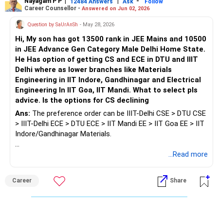
Nayagam P P
|
|
-
12484 Answers
Ask
Follow
Career Counsellor -
Answered on Jun 02, 2026
Question by SaUrAnSh
- May 28, 2026
Hi, My son has got 13500 rank in JEE Mains and 10500
in JEE Advance Gen Category Male Delhi Home State.
He Has option of getting CS and ECE in DTU and IIIT
Delhi where as lower branches like Materials
Engineering in IIT Indore, Gandhinagar and Electrical
Engineering In IIT Goa, IIT Mandi. What to select pls
advice. Is the options for CS declining
Ans:
The preference order can be IIIT-Delhi CSE > DTU CSE
> IIIT-Delhi ECE > DTU ECE > IIT Mandi EE > IIT Goa EE > IIT
Indore/Gandhinagar Materials.
It’s better to choose CS or ECE in Delhi over some of the
...Read more
newer IIT branches because IIIT-Delhi’s 2026 B.Tech
average package is around Rs. 19.87 LPA, and DTU’s
Career
Share
COE/ECE averages for 2023-24 were Rs. 17.21 and Rs.
16.61 LPA, respectively. Newer IIT branches outside CS or
core streams can be riskier.