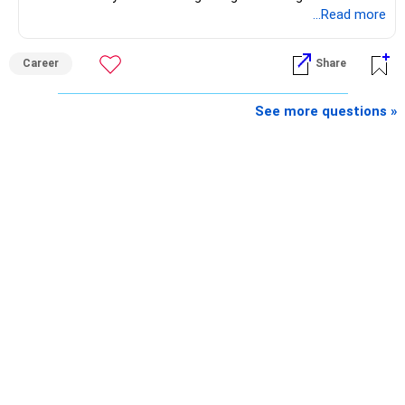
role than trying to time the market.
preferably in relevant field.
...Read more
Best Regards,
Career
Share
K. Ramalingam, MBA, CFP,
See more questions »
AMFI-Registered MFD – ARN 4188
www.holisticinvestment.in
https://www.linkedin.com/in/ramalingamcfp/