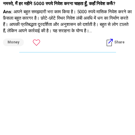
नमस्ते, मैं हर महीने 5000 रुपये निवेश करना चाहता हूँ, कहाँ निवेश करूँ?
Ans:
आपने बहुत समझदारी भरा काम किया है। 5000 रुपये मासिक निवेश करने का
फ़ैसला बहुत कारगर है। छोटे-छोटे स्थिर निवेश लंबी अवधि में धन का निर्माण करते
हैं। आपकी प्रतिबद्धता दूरदर्शिता और अनुशासन को दर्शाती है। बहुत से लोग टालते
हैं, लेकिन आपने कार्रवाई की है। यह सराहना के योग्य है।
Money
Share
अब आइए विभिन्न पहलुओं पर नज़र डालें। मैं एक 360-डिग्री परिप्रेक्ष्य साझा
करूँगा। इससे आपको स्पष्टता मिलेगी। यह यह भी दिखाएगा कि प्रत्येक विकल्प कैसे
काम करता है। आपको ताकत और कमज़ोरी, दोनों का पता चलेगा।
» अनुशासित मासिक निवेश का महत्व
– नियमित मासिक निवेश से अच्छी आदतें बनती हैं।
– बाज़ार ऊपर-नीचे होता रहता है, लेकिन मासिक निवेश जोखिम को कम करता है।
– यह समय के साथ एक अच्छी औसत खरीद लागत बनाता है।
– यह तरीका सरल है, लेकिन बहुत प्रभावी है।
– 5000 रुपये मासिक भले ही छोटा लगे, लेकिन सार्थक रूप से बढ़ता है।
– समय के साथ, चक्रवृद्धि ब्याज जादू करता है।
– आपकी शुरुआती शुरुआत बाद में धन सृजन में मदद करती है।
» वित्तीय लक्ष्य निर्धारित करना क्यों ज़रूरी है
– निवेश केवल रिटर्न के बारे में नहीं है।