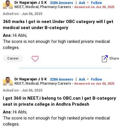
Dr Nagarajan J S K
|
-
"यह सुनिश्चित करता है कि आप अन्य निवेशों में कोई बाधा न डालें।
3286 Answers
Ask
Follow
NEET, Medical, Pharmacy Careers -
Answered on Jun 06, 2025
Asked on - Jun 06, 2025
» स्थिरता के लिए ऋण आवंटन
360 marks I got in neet.Under OBC category will I get
– एक बड़ा हिस्सा सुरक्षित ऋण निवेशों में लगाया जाना चाहिए।
medical seat under B-category
– कम जोखिम वाले उच्च-गुणवत्ता वाले उपकरण चुनें।
Ans:
Hi Abhi,
– विकल्पों में निश्चित आय उत्पाद और ऋण म्यूचुअल फंड शामिल हैं।
The score is not enough for high ranked private medical
– ऋण आवंटन अनुमानित आय देता है और पूंजी की सुरक्षा करता है।
colleges.
– रिटर्न मामूली लेकिन स्थिर होगा।
Career
Share
» विकास के लिए इक्विटी आवंटन
– एक छोटा हिस्सा इक्विटी म्यूचुअल फंडों में लगाया जाना चाहिए।
Dr Nagarajan J S K
|
-
3286 Answers
Ask
Follow
– यह आपको मुद्रास्फीति से बचाएगा।
NEET, Medical, Pharmacy Careers -
Answered on Jun 06, 2025
– पाँच वर्षों में, इक्विटी में बेहतर वृद्धि की संभावना है।
Asked on - Jun 06, 2025
– लेकिन इक्विटी आवंटन सीमित रखें, शायद 25-30%।
I got 360 in NEET.i belong to OBC.can I get B-category
– इस समय के लिए बहुत अधिक इक्विटी जोखिम अच्छा नहीं है।
seat in private college in Andhra Pradesh
» इंडेक्स फंड क्यों नहीं?
Ans:
Hi Abhi,
The score is not enough for high ranked private medical
– इंडेक्स फंड केवल बाजार की नकल करते हैं।
colleges.