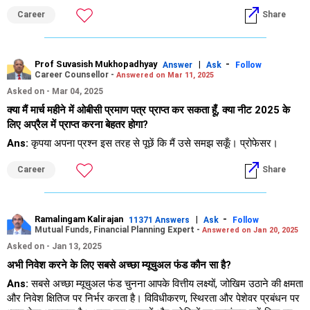
– वे औसत प्रदर्शन देते हैं।
Career
Share
– गिरते बाजारों में कोई सुरक्षा नहीं।
– सक्रिय रूप से प्रबंधित फंड जोखिम को बेहतर ढंग से नियंत्रित कर सकते हैं।
– फंड मैनेजर कठिन परिस्थितियों में होल्डिंग्स को समायोजित कर सकते हैं।
– पाँच वर्षों में, सक्रिय प्रबंधन बेहतर सुरक्षा प्रदान करता है।
Prof Suvasish Mukhopadhyay
|
-
Answer
Ask
Follow
Career Counsellor -
Answered on Mar 11, 2025
» डायरेक्ट फंड क्यों नहीं?
Asked on - Mar 04, 2025
क्या मैं मार्च महीने में ओबीसी प्रमाण पत्र प्राप्त कर सकता हूँ, क्या नीट 2025 के
– कम व्यय अनुपात के साथ डायरेक्ट फंड सस्ते लगते हैं।
लिए अप्रैल में प्राप्त करना बेहतर होगा?
– लेकिन उचित सलाह के बिना, गलतियाँ हो सकती हैं।
Ans:
कृपया अपना प्रश्न इस तरह से पूछें कि मैं उसे समझ सकूँ। प्रोफेसर।
– समय, फंड का चयन और अनुशासन बहुत मायने रखते हैं।
– गलत चुनाव छोटी बचत से ज़्यादा महंगे हो सकते हैं।
Career
Share
– प्रमाणित वित्तीय योजनाकार द्वारा निर्देशित एमएफडी के माध्यम से नियमित फंड
अधिक सुरक्षित होते हैं।
– मध्यम अवधि के लक्ष्यों के लिए पेशेवर सलाह उपयोगी होती है।
Ramalingam Kalirajan
|
-
11371 Answers
Ask
Follow
Mutual Funds, Financial Planning Expert -
Answered on Jan 20, 2025
» कर नियोजन का पहलू
Asked on - Jan 13, 2025
– एक वर्ष से अधिक समय तक रखे गए इक्विटी फंडों को दीर्घकालिक लाभ मिलता है।
अभी निवेश करने के लिए सबसे अच्छा म्यूचुअल फंड कौन सा है?
– 1.25 लाख रुपये से अधिक के लाभ पर 12.5% ​​कर लगता है।
Ans:
सबसे अच्छा म्यूचुअल फंड चुनना आपके वित्तीय लक्ष्यों, जोखिम उठाने की क्षमता
– अल्पकालिक लाभ पर 20% कर लगता है।
और निवेश क्षितिज पर निर्भर करता है। विविधीकरण, स्थिरता और पेशेवर प्रबंधन पर
– डेट फंड पर आपकी आय स्लैब के अनुसार कर लगाया जाता है।