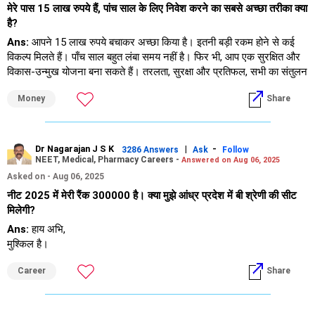
मेरे पास 15 लाख रुपये हैं, पांच साल के लिए निवेश करने का सबसे अच्छा तरीका क्या
है?
Ans:
आपने 15 लाख रुपये बचाकर अच्छा किया है। इतनी बड़ी रकम होने से कई
विकल्प मिलते हैं। पाँच साल बहुत लंबा समय नहीं है। फिर भी, आप एक सुरक्षित और
विकास-उन्मुख योजना बना सकते हैं। तरलता, सुरक्षा और प्रतिफल, सभी का संतुलन
होना चाहिए।
Money
Share
"समय सीमा का आकलन"
"पाँच साल एक मध्यम अवधि की अवधि है।
Dr Nagarajan J S K
|
-
3286 Answers
Ask
Follow
"बहुत ज़्यादा जोखिम उपयुक्त नहीं है।
NEET, Medical, Pharmacy Careers -
Answered on Aug 06, 2025
"बहुत ज़्यादा सुरक्षा से प्रतिफल कम हो जाएगा।
Asked on - Aug 06, 2025
"योजना में स्थिरता और विकास का मिश्रण होना चाहिए।
नीट 2025 में मेरी रैंक 300000 है। क्या मुझे आंध्र प्रदेश में बी श्रेणी की सीट
"ज़रूरत पड़ने पर धन उपलब्ध होना चाहिए।
मिलेगी?
Ans:
हाय अभि,
"सुरक्षा सर्वोपरि दृष्टिकोण"
मुश्किल है।
"आपात स्थिति के लिए कुछ पैसे अलग रखें।
Career
Share
"कम से कम 6 से 8 महीने के खर्च तरल होने चाहिए।
"इसके लिए तरल विकल्प या अल्पकालिक ऋण साधनों का उपयोग करें।
"यह हिस्सा विकास के लिए नहीं, बल्कि मन की शांति के लिए है।