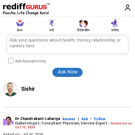
हेल्थ
मनी
रिलेशनशिप
करीयर
Ask Anonymously
Sishir
Dr Chandrakant Lahariya
|
-
Answer
Ask
Follow
Diabetologist, Consultant Physician, Vaccine Expert -
Answered on
Oct 15, 2024
Asked on - Jul 24, 2024