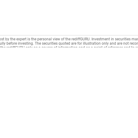
ost by the expert is the personal view of the rediffGURU. Investment in securities mar
lly before investing. The securities quoted are for illustration only and are not re
the rediffGURU only as a source of information and as a point of reference and to 
n intermediary as per India's Information Technology Act.
Municipal Taxes
CONNECT
News
Housing Society
Rediffmail
News
Rentals
Rediff One
Business
Recurring Deposit
- Rediffmail Enterprise
Movies
Loan Repayment
- Rediff Ecommerce
Sports
LIC / Insurance
- Rediff HRMS
Cricket
n
Education Fees
- Rediff CRM
Get Ahea
Donation
- Rediff ERP
Gurus