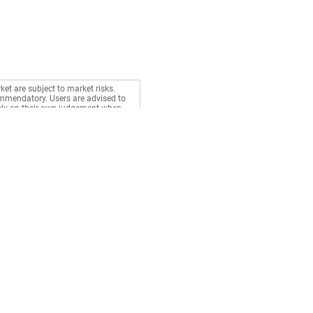
ket are subject to market risks.
commendatory. Users are advised to
rely on their own judgement when
Stocks
Gurus
BSE Live
Health
NSE Live
Money
Market News
Career
Watchlist
Relationship
Portfolio
d