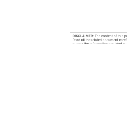
DISCLAIMER
: The content of this p
Read all the related document carefu
pursue the information provided by 
making a decision. RediffGURUS is a
Payments
Book Cylinder
Prepaid Meter
Electricity
Cable TV
Credit Card Bill
DTH
Mobile Recharge
Broadband
Mobile Postpaid
Subscription
Landline
Clubs & Associatio
NCMC Recharge
Water
Fastag Recharge