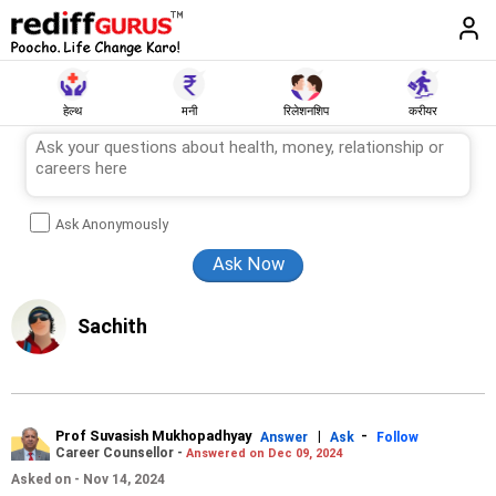
हेल्थ
मनी
रिलेशनशिप
करीयर
Ask Anonymously
Sachith
Prof Suvasish Mukhopadhyay
|
-
Answer
Ask
Follow
Career Counsellor -
Answered on Dec 09, 2024
Asked on - Nov 14, 2024