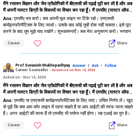
मैंने रसायन विज्ञान और जैव प्रौद्योगिकी में बीएससी की पढ़ाई पूरी कर ली है और अब
मैं अपनी मास्टर डिग्री के विकल्पों पर विचार कर रहा हूँ। मैं एमसीए (मास्टर ऑफ
कंप्यूटर एप्लीकेशन) और एमएससी बायोइनफॉरमैटिक्स के बीच उलझा हुआ हूँ। मेरी
Ans:
एमसीए मत करो। बस अपनी मूल लाइन पर टिके रहो। एमएससी
लाइफ साइंस पृष्ठभूमि को देखते हुए, मुझे यकीन नहीं है कि एमसीए करने से मेरी
बायोइनफॉरमैटिक्स के लिए जाओ। उसके बाद कोई तुम्हें रोक नहीं सकता। इसे पूरा
नौकरी की संभावनाएँ सीमित होंगी।
करने के बाद तुम मुझे याद रखोगे। शुभकामनाएँ। बस मेरा अनुसरण करो। भगवान
तुम्हें आशीर्वाद दे। प्रोफेसर................................. :)
Career
Share
Prof Suvasish Mukhopadhyay
|
-
Answer
Ask
Follow
Career Counsellor -
Answered on Nov 14, 2024
Asked on - Nov 14, 2024
मैंने रसायन विज्ञान और जैव प्रौद्योगिकी में बीएससी की पढ़ाई पूरी कर ली है और अब
मैं अपनी मास्टर डिग्री के विकल्पों पर विचार कर रहा हूँ। मैं एमसीए (मास्टर ऑफ
कंप्यूटर एप्लीकेशन) और एमएससी बायोइनफॉरमैटिक्स के बीच उलझा हुआ हूँ। मेरी
Ans:
एमसीए या एमएससी बायोइनफॉरमैटिक्स के लिए जाएं। उचित निर्णय लें। खुद
लाइफ साइंस पृष्ठभूमि को देखते हुए, मुझे यकीन नहीं है कि एमसीए करने से मेरी
से पूछें कि क्या आप कोर लाइन में रहना चाहते हैं या आप आईटी की तरफ जाना चाहते
नौकरी की संभावनाएँ सीमित होंगी और मुझे एमएससी बायोइनफॉरमैटिक्स के बारे में
हैं। अगर आईटी की तरफ हैं तो एमसीए भी पर्याप्त नहीं होगा। यह एआई का युग है।
ज़्यादा जानकारी नहीं है। तो अब क्या करना है?
इसलिए आपको किसी अच्छे सर्टिफिकेट कोर्स के लिए जाना चाहिए, जिसका कुछ
Career
Share
प्रतिष्ठित आईआईटी के साथ सहयोग हो। इसलिए कृपया शांत और ठंडे दिमाग से
निर्णय लें और फिर आगे बढ़ें। आपके देश में तीन साल का कोर्स करने से पहले हम तीन