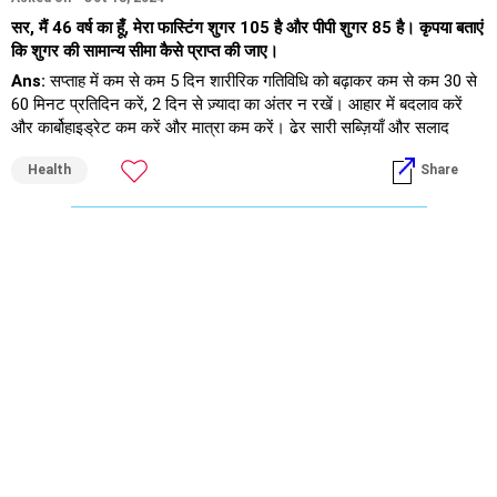
सर, मैं 46 वर्ष का हूँ, मेरा फास्टिंग शुगर 105 है और पीपी शुगर 85 है। कृपया बताएं
कि शुगर की सामान्य सीमा कैसे प्राप्त की जाए।
Ans:
सप्ताह में कम से कम 5 दिन शारीरिक गतिविधि को बढ़ाकर कम से कम 30 से
60 मिनट प्रतिदिन करें, 2 दिन से ज़्यादा का अंतर न रखें। आहार में बदलाव करें
और कार्बोहाइड्रेट कम करें और मात्रा कम करें। ढेर सारी सब्ज़ियाँ और सलाद
खाएँ। मैदा या पैकेज्ड खाद्य पदार्थों से बचें। 3 महीने बाद दोबारा जाँच करवाएँ और
Health
Share
HbA1C भी करवाएँ।
बेस्ट,
डॉ. चंद्रकांत लहरिया
सेंटर फॉर हेल्थ: द स्पेशलिटी प्रैक्टिस,
सफ़दरजंग एन्क्लेव, नई दिल्ली