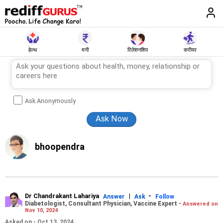
हेल्थ
मनी
रिलेशनशिप
करीयर
Ask Anonymously
bhoopendra
Dr Chandrakant Lahariya
|
-
Answer
Ask
Follow
Diabetologist, Consultant Physician, Vaccine Expert -
Answered on
Nov 10, 2024
Asked on - Oct 13, 2024