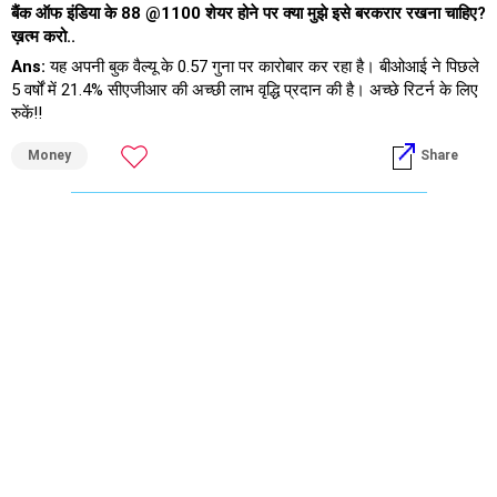
बैंक ऑफ इंडिया के 88 @1100 शेयर होने पर क्या मुझे इसे बरकरार रखना चाहिए?
ख़त्म करो..
Ans:
यह अपनी बुक वैल्यू के 0.57 गुना पर कारोबार कर रहा है। बीओआई ने पिछले
5 वर्षों में 21.4% सीएजीआर की अच्छी लाभ वृद्धि प्रदान की है। अच्छे रिटर्न के लिए
रुकें!!
Money
Share
अस्वीकरण: यहां व्यक्त विचार आपकी समझ और विश्लेषण के लिए हैं। कृपया कोई भी
निर्णय लेने से पहले अपने वित्तीय सलाहकार से बात करें।