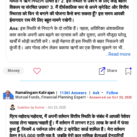
मामले में ऋण निपटान उचित है? 2. इस स्थिति से उबरने के लिए कोई बेहतर
EMI कम करने के लिए स्थगन या पुनर्गठन का अनुरोध करें।
विकल्प या संरचित उपाय? 3. मैं दीर्घकालिक रूप से अपने क्रेडिट और वित्तीय
स्थिरता को फिर से बनाने की योजना कैसे बना सकता हूँ? इस समय आपकी
कई ऋणदाता डिफ़ॉल्ट के बजाय कम EMI पसंद करते हैं।
ईमानदार राय मेरे लिए बहुत मायने रखेगी।
Ans:
इस स्थिति से निपटने के दो तरीके हैं। पहला, अतिरिक्त अंशकालिक
दंड में छूट या कमी का अनुरोध करें।
काम करके अपनी आय बढ़ाने का प्रयास करें और दूसरा, अपने मौजूदा घरेलू
खर्चों में थोड़ी कटौती करें। कड़ी मेहनत ही इस स्थिति से बाहर निकलने की
4. निपटान एजेंसियों से बचें
कुंजी है। आप गोल्ड लोन लेकर बकाया ऋणों का एक हिस्सा चुकाने पर भी
एजेंसियाँ उच्च अग्रिम शुल्क की माँग करती हैं, जिससे आपका वित्तीय तनाव और
विचार कर सकते हैं और भविष्य में ईएमआई की संख्या बढ़ाकर अन्य लेनदारों के
...Read more
बढ़ जाता है।
साथ कम ईएमआई पर बातचीत करने का प्रयास कर सकते हैं। आप अपनी
वित्तीय स्थिति के अनुसार अनुकूल शर्तों के लिए कुछ अन्य लेनदारों से भी संपर्क
आप बेहतर शर्तों के लिए सीधे ऋणदाताओं से बातचीत कर सकते हैं।
Money
Share
कर सकते हैं। धीरे-धीरे, लेकिन निश्चित रूप से आप अपनी वित्तीय स्थिरता
वापस पा सकते हैं। यह केवल एक सुझाव है, लेकिन निर्णय पूरी तरह आपका है।
5. मासिक आय बढ़ाएँ
शुभकामनाएँ।
अतिरिक्त आय के लिए कोई साइड जॉब, फ्रीलांसिंग या गिग वर्क ढूँढ़ें।
Ramalingam Kalirajan
|
|
-
11361 Answers
Ask
Follow
Mutual Funds, Financial Planning Expert -
Answered on Oct 24, 2025
यदि संभव हो, तो अपने नियोक्ता से ओवरटाइम या वेतन अग्रिम का अनुरोध
करें।
Question by Kumar
- Oct 23, 2025
प्रिय महोदय/महोदया, मैं अपनी वर्तमान वित्तीय स्थिति के संबंध में आपकी पेशेवर
खर्च कम करने के लिए कमरा किराए पर लेने या साझा रहने पर विचार करें।
सलाह लेना चाहता/चाहती हूँ। मैं वर्तमान में लगभग ₹25 लाख के कर्ज में फंसा
हुआ हूँ, जिसमें 4 पर्सनल लोन और 2 क्रेडिट कार्ड शामिल हैं। मेरा वर्तमान
रणनीतिक ऋण चुकौती योजना
वेतन ₹55,000 प्रति माह है, जबकि मेरी कुल मासिक ईएमआई देनदारियाँ