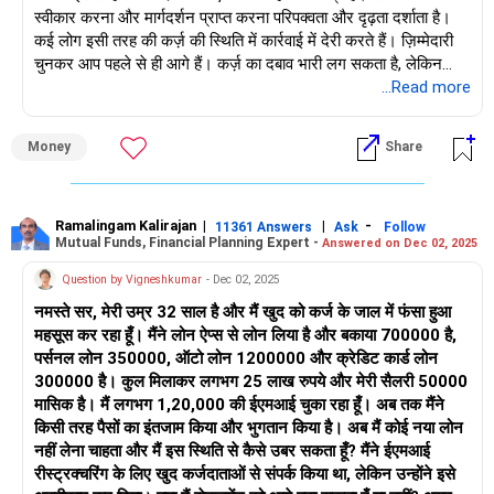
स्वीकार करना और मार्गदर्शन प्राप्त करना परिपक्वता और दृढ़ता दर्शाता है।
ऋणदाता आप पर दबाव डाल सकते हैं, लेकिन उत्पीड़न अवैध है।
कई लोग इसी तरह की कर्ज़ की स्थिति में कार्रवाई में देरी करते हैं। ज़िम्मेदारी
चुनकर आप पहले से ही आगे हैं। कर्ज़ का दबाव भारी लग सकता है, लेकिन
अगर आपको रिकवरी एजेंटों से धमकियाँ मिलती हैं, तो शिकायत दर्ज करें।
अनुशासन और सही योजना के साथ, आप इससे उबर सकते हैं। अपने परिवार
...Read more
के प्रति आपकी चिंता अच्छे चरित्र और मज़बूत मूल्यों को दर्शाती है। आइए
अगर आप बहुत ज़्यादा दबाव में हैं, तो कानूनी मदद लें। कुछ वकील मुफ़्त में
आपकी स्थिति पर विस्तार से विचार करें और इससे उबरने के व्यावहारिक उपायों
मदद करते हैं।
Money
Share
पर चर्चा करें।
पैसे बचाने के लिए जीवनशैली में बदलाव करें
"आपकी वर्तमान वित्तीय स्थिति को समझना"
बाहर खाने, सब्सक्रिप्शन और शॉपिंग जैसे अनावश्यक खर्चों को कम करें।
Ramalingam Kalirajan
|
|
-
11361 Answers
Ask
Follow
Mutual Funds, Financial Planning Expert -
Answered on Dec 02, 2025
आपका कुल कर्ज़ लगभग 25 लाख रुपये है। आपके पास 4 पर्सनल लोन और 2
अगर संभव हो तो सस्ते रहने की जगह पर चले जाएँ।
क्रेडिट कार्ड हैं। आपका मासिक वेतन 55,000 रुपये है। लेकिन आपकी
Question by Vigneshkumar
- Dec 02, 2025
ईएमआई कुल 85,000 रुपये है। यह अंतर स्पष्ट रूप से दर्शाता है कि आप किस
खाना ऑर्डर करने के बजाय घर पर ही खाना बनाएँ।
नमस्ते सर, मेरी उम्र 32 साल है और मैं खुद को कर्ज के जाल में फंसा हुआ
कर्ज़ चक्र में फँसे हुए हैं। आय और निकासी के बीच बेमेल के कारण पुनर्भुगतान
महसूस कर रहा हूँ। मैंने लोन ऐप्स से लोन लिया है और बकाया 700000 है,
जारी रखना असंभव हो जाता है।
कैब या बाइक के बजाय सार्वजनिक परिवहन का उपयोग करें।
पर्सनल लोन 350000, ऑटो लोन 1200000 और क्रेडिट कार्ड लोन
300000 है। कुल मिलाकर लगभग 25 लाख रुपये और मेरी सैलरी 50000
पिछले छह महीनों से, आपने ईएमआई का भुगतान नहीं किया है। ऋणदाता अब
अंतिम अंतर्दृष्टि
मासिक है। मैं लगभग 1,20,000 की ईएमआई चुका रहा हूँ। अब तक मैंने
नोटिस और वसूली के लिए कॉल भेज रहे हैं। आप पहले ही ऋणों के पुनर्गठन का
आपकी स्थिति कठिन है, लेकिन इसे अनुशासन से ठीक किया जा सकता है।
किसी तरह पैसों का इंतजाम किया और भुगतान किया है। अब मैं कोई नया लोन
प्रयास कर चुके हैं, लेकिन ऋणदाता सहमत नहीं हुए। यह एक कठिन स्थिति है,
नहीं लेना चाहता और मैं इस स्थिति से कैसे उबर सकता हूँ? मैंने ईएमआई
लेकिन निराशाजनक नहीं। सही क्रम में काम करके, आप ज़िम्मेदारी से इससे
किसी भी कीमत पर नया ऋण लेने से बचें।
रीस्ट्रक्चरिंग के लिए खुद कर्जदाताओं से संपर्क किया था, लेकिन उन्होंने इसे
बाहर आ सकते हैं।