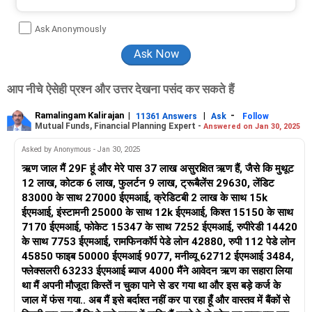
Ask Anonymously
आप नीचे ऐसेही प्रश्न और उत्तर देखना पसंद कर सकते हैं
Ramalingam Kalirajan
|
|
-
11361 Answers
Ask
Follow
Mutual Funds, Financial Planning Expert -
Answered on Jan 30, 2025
Asked by Anonymous - Jan 30, 2025
ऋण जाल मैं 29F हूं और मेरे पास 37 लाख असुरक्षित ऋण हैं, जैसे कि मुथूट
12 लाख, कोटक 6 लाख, फुलर्टन 9 लाख, ट्रूबैलेंस 29630, लेंडिट
83000 के साथ 27000 ईएमआई, क्रेडिटबी 2 लाख के साथ 15k
ईएमआई, इंस्टामनी 25000 के साथ 12k ईएमआई, किश्त 15150 के साथ
7170 ईएमआई, फोकेट 15347 के साथ 7252 ईएमआई, रुपीरेडी 14420
के साथ 7753 ईएमआई, रामफिनकॉर्प पेडे लोन 42880, रुपी 112 पेडे लोन
45850 फाइब 50000 ईएमआई 9077, मनीव्यू 62712 ईएमआई 3484,
फ्लेक्सलरी 63233 ईएमआई ब्याज 4000 मैंने आवेदन ऋण का सहारा लिया
था मैं अपनी मौजूदा किस्तें न चुका पाने से डर गया था और इस बड़े कर्ज के
जाल में फंस गया.. अब मैं इसे बर्दाश्त नहीं कर पा रहा हूँ और वास्तव में बैंकों से