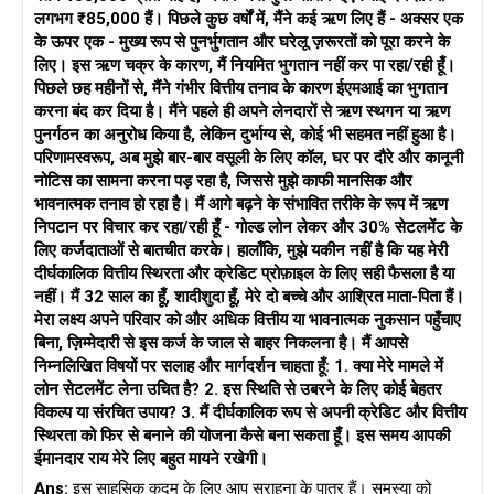
1. आवश्यक ऋणों के लिए न्यूनतम भुगतान
लगभग ₹85,000 हैं। पिछले कुछ वर्षों में, मैंने कई ऋण लिए हैं - अक्सर एक
ऋणों पर न्यूनतम बकाया राशि का भुगतान करें, जिस पर बातचीत नहीं की जा
के ऊपर एक - मुख्य रूप से पुनर्भुगतान और घरेलू ज़रूरतों को पूरा करने के
सकती।
लिए। इस ऋण चक्र के कारण, मैं नियमित भुगतान नहीं कर पा रहा/रही हूँ।
पिछले छह महीनों से, मैंने गंभीर वित्तीय तनाव के कारण ईएमआई का भुगतान
कानूनी मुद्दों से बचने के लिए आवश्यक व्यक्तिगत ऋणों को चालू रखें।
करना बंद कर दिया है। मैंने पहले ही अपने लेनदारों से ऋण स्थगन या ऋण
पुनर्गठन का अनुरोध किया है, लेकिन दुर्भाग्य से, कोई भी सहमत नहीं हुआ है।
2. पेडे लोन को पहले बंद करें
परिणामस्वरूप, अब मुझे बार-बार वसूली के लिए कॉल, घर पर दौरे और कानूनी
इन पर बहुत ज़्यादा जुर्माना लगता है और इन्हें पहले चुकाया जाना चाहिए।
नोटिस का सामना करना पड़ रहा है, जिससे मुझे काफी मानसिक और
भावनात्मक तनाव हो रहा है। मैं आगे बढ़ने के संभावित तरीके के रूप में ऋण
अगर संभव हो तो एकमुश्त निपटान के लिए बातचीत करें।
निपटान पर विचार कर रहा/रही हूँ - गोल्ड लोन लेकर और 30% सेटलमेंट के
लिए कर्जदाताओं से बातचीत करके। हालाँकि, मुझे यकीन नहीं है कि यह मेरी
3. ऋण स्नोबॉल या हिमस्खलन विधि
दीर्घकालिक वित्तीय स्थिरता और क्रेडिट प्रोफ़ाइल के लिए सही फैसला है या
स्नोबॉल: जल्दी जीत के लिए सबसे छोटे ऋण का भुगतान पहले करें।
नहीं। मैं 32 साल का हूँ, शादीशुदा हूँ, मेरे दो बच्चे और आश्रित माता-पिता हैं।
मेरा लक्ष्य अपने परिवार को और अधिक वित्तीय या भावनात्मक नुकसान पहुँचाए
हिमस्खलन: पैसे बचाने के लिए सबसे ज़्यादा ब्याज वाले ऋण का भुगतान पहले
बिना, ज़िम्मेदारी से इस कर्ज के जाल से बाहर निकलना है। मैं आपसे
करें।
निम्नलिखित विषयों पर सलाह और मार्गदर्शन चाहता हूँ: 1. क्या मेरे मामले में
लोन सेटलमेंट लेना उचित है? 2. इस स्थिति से उबरने के लिए कोई बेहतर
जो आपको सबसे अच्छा लगे उसे चुनें।
विकल्प या संरचित उपाय? 3. मैं दीर्घकालिक रूप से अपनी क्रेडिट और वित्तीय
स्थिरता को फिर से बनाने की योजना कैसे बना सकता हूँ। इस समय आपकी
कानूनी विचार
ईमानदार राय मेरे लिए बहुत मायने रखेगी।
ऋण चूक आपके क्रेडिट स्कोर को प्रभावित करती है, लेकिन जेल नहीं जाती।
Ans:
इस साहसिक कदम के लिए आप सराहना के पात्र हैं। समस्या को