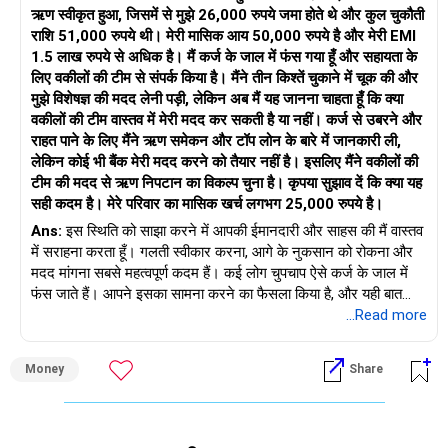
"निपटारा" स्थिति नकारात्मक होती है। यह आपकी CIBIL रिपोर्ट में 7 साल तक
2. आप फँसे हुए क्यों महसूस करते हैं
ऋण स्वीकृत हुआ, जिसमें से मुझे 26,000 रुपये जमा होते थे और कुल चुकौती
रहता है। इस दौरान, बैंक और NBFC नए ऋण या क्रेडिट कार्ड देने से
राशि 51,000 रुपये थी। मेरी मासिक आय 50,000 रुपये है और मेरी EMI
हिचकिचाते हैं। अगर वे मंज़ूरी भी दे देते हैं, तो ब्याज दर बहुत ज़्यादा होगी।
– लोन ऐप्स से लिए गए लोन पर आमतौर पर बहुत ज़्यादा ब्याज लगता है
1.5 लाख रुपये से अधिक है। मैं कर्ज के जाल में फंस गया हूँ और सहायता के
– पर्सनल लोन + ऑटो लोन + क्रेडिट कार्ड कई स्तरों पर दबाव बनाते हैं
लिए वकीलों की टीम से संपर्क किया है। मैंने तीन किश्तें चुकाने में चूक की और
इसलिए, हालाँकि निपटान से अल्पकालिक राहत मिल सकती है, लेकिन यह
– कई ईएमआई → अलग-अलग देय तिथियां → विलंब शुल्क → ज़्यादा तनाव
मुझे विशेषज्ञ की मदद लेनी पड़ी, लेकिन अब मैं यह जानना चाहता हूँ कि क्या
आपकी क्रेडिट स्थिति को गंभीर रूप से नुकसान पहुँचाता है। इसका इस्तेमाल
– मानसिक दबाव आपको और उधार लेने के लिए प्रेरित करता है → चक्र
वकीलों की टीम वास्तव में मेरी मदद कर सकती है या नहीं। कर्ज से उबरने और
केवल अंतिम विकल्प के रूप में ही करना चाहिए, जब कोई और रास्ता न हो।
अंतहीन हो जाता है
राहत पाने के लिए मैंने ऋण समेकन और टॉप लोन के बारे में जानकारी ली,
लेकिन कोई भी बैंक मेरी मदद करने को तैयार नहीं है। इसलिए मैंने वकीलों की
"ऋण निपटान का वास्तविक अर्थ समझना"
यह एक पारंपरिक कर्ज़ चक्र है, लेकिन अच्छी खबर यह है कि इससे बाहर
टीम की मदद से ऋण निपटान का विकल्प चुना है। कृपया सुझाव दें कि क्या यह
निकलने के व्यवस्थित तरीके हैं।
सही कदम है। मेरे परिवार का मासिक खर्च लगभग 25,000 रुपये है।
ऋण निपटान का अर्थ है कि ऋणदाता आपके ऋण को आपकी बकाया राशि से
Ans:
इस स्थिति को साझा करने में आपकी ईमानदारी और साहस की मैं वास्तव
कम पर बंद करने के लिए सहमत होता है। उदाहरण के लिए, यदि आपका कुल
3. क्या आपको सेटलमेंट लेना चाहिए?
में सराहना करता हूँ। गलती स्वीकार करना, आगे के नुकसान को रोकना और
बकाया 10 लाख रुपये है, तो वे 3 लाख से 4 लाख रुपये स्वीकार कर सकते हैं
मदद मांगना सबसे महत्वपूर्ण कदम हैं। कई लोग चुपचाप ऐसे कर्ज के जाल में
और इसे "निपटारा" चिह्नित कर सकते हैं।
सेटलमेंट संभव है, लेकिन आपको इसके फायदे और नुकसान समझने होंगे:
फंस जाते हैं। आपने इसका सामना करने का फैसला किया है, और यही बात
उम्मीद जगाती है।
...Read more
इससे आपका नाम क्रेडिट रिकॉर्ड से नहीं हटता। यह केवल यह दर्शाता है कि
फायदे
बैंक को आपके ऋण पर नुकसान हुआ है। यह रिकॉर्ड अन्य ऋणदाताओं को
“आपकी वर्तमान वित्तीय स्थिति को समझना
संकेत देता है कि आपने एक बार चूक की है। यह आपके CIBIL स्कोर को काफ़ी
– ईएमआई का दबाव कम हो जाता है
Money
Share
“आपकी मासिक आय लगभग 50,000 रुपये है
कम कर देता है, अक्सर 550 से नीचे।
– आप कम राशि पर लोन चुकाते हैं
“परिवार के खर्चे लगभग 25,000 रुपये हैं, जो आवश्यक हैं और इनमें बहुत
– आपको राहत मिलती है और आप अपनी ज़िंदगी फिर से शुरू कर सकते हैं
अधिक कटौती नहीं की जा सकती
भविष्य में, यह बुनियादी ऋण आवेदनों को भी प्रभावित करता है - कार लोन, होम
“1.5 लाख रुपये से अधिक की EMI का बोझ कभी भी सहन करने योग्य नहीं था
लोन, और यहाँ तक कि अपने जीवनसाथी के लिए संयुक्त लोन भी। इसलिए,
नुकसान