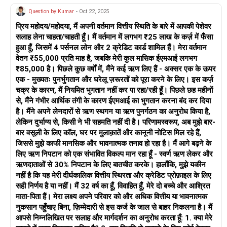
आपके पास कोई संपत्ति या बाहरी वित्तीय सहायता नहीं है।
Question by Kumar
- Oct 22, 2025
प्रिय महोदय/महोदया, मैं अपनी वर्तमान वित्तीय स्थिति के बारे में आपकी पेशेवर
संकट को रोकने के लिए तत्काल कार्रवाई
सलाह लेना चाहता/चाहती हूँ। मैं वर्तमान में लगभग ₹25 लाख के कर्ज़ में फँसा
1. नया ऋण लेना बंद करें
हुआ हूँ, जिसमें 4 पर्सनल लोन और 2 क्रेडिट कार्ड शामिल हैं। मेरा वर्तमान
मौजूदा EMI का भुगतान करने के लिए दूसरा ऋण न लें।
वेतन ₹55,000 प्रति माह है, जबकि मेरी कुल मासिक ईएमआई लगभग
₹85,000 है। पिछले कुछ वर्षों में, मैंने कई ऋण लिए हैं - अक्सर एक के ऊपर
payday ऋण से बचें, क्योंकि उनका उच्च ब्याज आपकी स्थिति को और खराब
एक - मुख्यतः पुनर्भुगतान और घरेलू ज़रूरतों को पूरा करने के लिए। इस कर्ज़
कर देता है।
चक्र के कारण, मैं नियमित भुगतान नहीं कर पा रहा/रही हूँ। पिछले छह महीनों
से, मैंने गंभीर आर्थिक तंगी के कारण ईएमआई का भुगतान करना बंद कर दिया
2. ऋण भुगतान को प्राथमिकता दें
है। मैंने अपने लेनदारों से ऋण स्थगन या ऋण पुनर्गठन का अनुरोध किया है,
अपने ऋणों को दो श्रेणियों में सूचीबद्ध करें:
लेकिन दुर्भाग्य से, किसी ने भी सहमति नहीं दी है। परिणामस्वरूप, अब मुझे बार-
बार वसूली के लिए कॉल, घर पर मुलाक़ातें और कानूनी नोटिस मिल रहे हैं,
उच्च EMI और पेडे लोन: (उदाहरण के लिए, क्रेडिटबी, इंस्टामनी, किश्त,
जिससे मुझे काफी मानसिक और भावनात्मक तनाव हो रहा है। मैं आगे बढ़ने के
फोकेट, रुपीरेडी, रामफिनकॉर्प)
लिए ऋण निपटान को एक संभावित विकल्प मान रहा हूँ - स्वर्ण ऋण लेकर और
अन्य व्यक्तिगत ऋण: (उदाहरण के लिए, मुथूट, कोटक, फुलर्टन)
ऋणदाताओं से 30% निपटान के लिए बातचीत करके। हालाँकि, मुझे यकीन
सबसे पहले पेडे लोन चुकाने पर ध्यान दें, क्योंकि उनकी ब्याज दरें बहुत ज़्यादा
नहीं है कि यह मेरी दीर्घकालिक वित्तीय स्थिरता और क्रेडिट प्रोफ़ाइल के लिए
होती हैं।
सही निर्णय है या नहीं। मैं 32 वर्ष का हूँ, विवाहित हूँ, मेरे दो बच्चे और आश्रित
माता-पिता हैं। मेरा लक्ष्य अपने परिवार को और अधिक वित्तीय या भावनात्मक
3. ऋणदाताओं से बातचीत करें
नुकसान पहुँचाए बिना, ज़िम्मेदारी से इस कर्ज के जाल से बाहर निकलना है। मैं
सभी ऋणदाताओं से संपर्क करें और अपनी वित्तीय स्थिति के बारे में बताएं।
आपसे निम्नलिखित पर सलाह और मार्गदर्शन का अनुरोध करता हूँ: 1. क्या मेरे