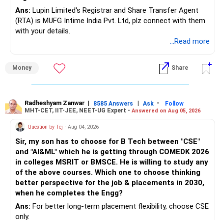
"भविष्य में कर्ज़ के चक्र से बचना
- निपटान को अंतिम रूप दें
Ans:
Lupin Limited's Registrar and Share Transfer Agent
- निपटान पत्र मिलने के बाद ही भुगतान करें
(RTA) is MUFG Intime India Pvt. Ltd, plz connect with them
भविष्य में कर्ज़ मुक्त रहने के लिए:
with your details.
11. निपटान के बाद, अपने जीवन का पुनर्निर्माण करें
...Read more
छह महीने के खर्चों के बराबर एक आपातकालीन निधि बनाएँ।
ऋण चुकाने के बाद:
क्रेडिट कार्ड का उपयोग केवल नियोजित खर्चों के लिए करें।
Money
Share
चरण 1: आपातकालीन निधि बनाएँ
जब तक ज़रूरी न हो, व्यक्तिगत ऋण लेने से बचें।
चरण 2: क्रेडिट कार्ड का उपयोग बंद करें
चरण 3: बजट बनाना शुरू करें
Radheshyam Zanwar
|
|
-
बैलेंस ट्रांसफर या कई ईएमआई योजनाओं के जाल में न फँसें।
चरण 4: छोटी बचत शुरू करें
8585 Answers
Ask
Follow
MHT-CET, IIT-JEE, NEET-UG Expert -
Answered on Aug 05, 2026
चरण 5: धीरे-धीरे CIBIL का पुनर्निर्माण करें
एक सरल नियम का पालन करें - अगर आप आज नकद भुगतान नहीं कर
Question by Tej
- Aug 04, 2026
सकते, तो इसे खरीदने से बचें।
2-3 वर्षों के भीतर, आपका क्रेडिट ठीक हो जाएगा।
Sir, my son has to choose for B Tech between "CSE"
and "AI&ML" which he is getting through COMEDK 2026
यह मानसिकता परिवर्तन आपको आर्थिक रूप से शांत रहने में मदद करता है।
12. सबसे महत्वपूर्ण बात
in colleges MSRIT or BMSCE. He is willing to study any
of the above courses. Which one to choose thinking
" रिकवरी के दौरान भावनात्मक स्थिरता बनाए रखना
आप अकेले नहीं हैं।
better perspective for the job & placements in 2030,
लाखों लोग इस स्थिति का सामना करते हैं।
when he completes the Engg?
कर्ज का दबाव आत्म-सम्मान और रिश्तों को प्रभावित कर सकता है। अपने
अधिकांश इससे बाहर निकल आते हैं।
Ans:
For better long-term placement flexibility, choose CSE
मानसिक स्वास्थ्य की रक्षा करना ज़रूरी है। नियमित रूप से सैर करें, परिवार के
आप भी इससे बाहर निकल सकते हैं।
only.
साथ समय बिताएँ और ज़्यादा सोचने से बचें।
ऋण के जाल अंतिम लगते हैं, लेकिन उन्हें सुलझाया जा सकता है।