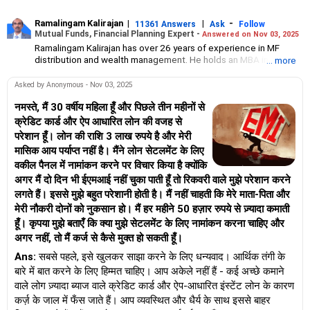
Ramalingam Kalirajan
|
|
-
11361 Answers
Ask
Follow
Mutual Funds, Financial Planning Expert -
Answered on Nov 03, 2025
Ramalingam Kalirajan has over 26 years of experience in MF
distribution and wealth management. He holds an MBA in Finance
... more
from the University of Madras and is a CFP (Certified Financial
Planner) credentialed professional. He is the Director of Holistic
Asked by Anonymous - Nov 03, 2025
Investment, a Chennai-based AMFI-registered Mutual Fund
Distribution (ARN-4188) and APMI-registered PMS Distribution
नमस्ते, मैं 30 वर्षीय महिला हूँ और पिछले तीन महीनों से
firm (APRN07386), helping clients build long-term wealth
क्रेडिट कार्ड और ऐप आधारित लोन की वजह से
through mutual funds and other investment solutions.
परेशान हूँ। लोन की राशि 3 लाख रुपये है और मेरी
मासिक आय पर्याप्त नहीं है। मैंने लोन सेटलमेंट के लिए
वकील पैनल में नामांकन करने पर विचार किया है क्योंकि
अगर मैं दो दिन भी ईएमआई नहीं चुका पाती हूँ तो रिकवरी वाले मुझे परेशान करने
लगते हैं। इससे मुझे बहुत परेशानी होती है। मैं नहीं चाहती कि मेरे माता-पिता और
मेरी नौकरी दोनों को नुकसान हो। मैं हर महीने 50 हज़ार रुपये से ज़्यादा कमाती
हूँ। कृपया मुझे बताएँ कि क्या मुझे सेटलमेंट के लिए नामांकन करना चाहिए और
अगर नहीं, तो मैं कर्ज से कैसे मुक्त हो सकती हूँ।
Ans:
सबसे पहले, इसे खुलकर साझा करने के लिए धन्यवाद। आर्थिक तंगी के
बारे में बात करने के लिए हिम्मत चाहिए। आप अकेले नहीं हैं - कई अच्छे कमाने
वाले लोग ज़्यादा ब्याज वाले क्रेडिट कार्ड और ऐप-आधारित इंस्टेंट लोन के कारण
कर्ज़ के जाल में फँस जाते हैं। आप व्यवस्थित और धैर्य के साथ इससे बाहर