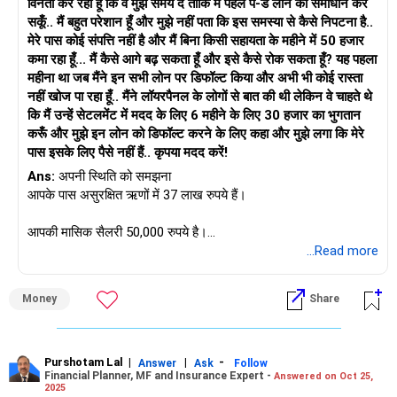
विनती कर रहा हूँ कि वे मुझे समय दें ताकि मैं पहले पे-डे लोन का समाधान कर
सकूँ.. मैं बहुत परेशान हूँ और मुझे नहीं पता कि इस समस्या से कैसे निपटना है..
मेरे पास कोई संपत्ति नहीं है और मैं बिना किसी सहायता के महीने में 50 हजार
कमा रहा हूँ... मैं कैसे आगे बढ़ सकता हूँ और इसे कैसे रोक सकता हूँ? यह पहला
महीना था जब मैंने इन सभी लोन पर डिफॉल्ट किया और अभी भी कोई रास्ता
नहीं खोज पा रहा हूँ.. मैंने लॉयरपैनल के लोगों से बात की थी लेकिन वे चाहते थे
कि मैं उन्हें सेटलमेंट में मदद के लिए 6 महीने के लिए 30 हजार का भुगतान
करूँ और मुझे इन लोन को डिफॉल्ट करने के लिए कहा और मुझे लगा कि मेरे
पास इसके लिए पैसे नहीं हैं.. कृपया मदद करें!
Ans:
अपनी स्थिति को समझना
आपके पास असुरक्षित ऋणों में 37 लाख रुपये हैं।
आपकी मासिक सैलरी 50,000 रुपये है।
...Read more
आपने पहली बार सभी EMI का भुगतान नहीं किया है।
Money
Share
आपने पिछली EMI का प्रबंधन करने के लिए payday ऋण लिया, लेकिन गहरे
कर्ज के जाल में फंस गए।
आपने एक निपटान एजेंसी से संपर्क किया, लेकिन उनकी फीस वहन नहीं कर
Purshotam Lal
|
|
-
Answer
Ask
Follow
Financial Planner, MF and Insurance Expert -
Answered on Oct 25,
सके।
2025