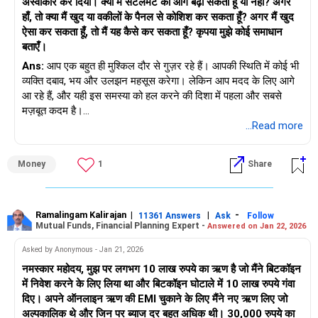
अस्वीकार कर दिया। क्या मैं सेटलमेंट को आगे बढ़ा सकता हूँ या नहीं? अगर
कम EMI के लिए ऋणदाताओं से बातचीत करें।
हाँ, तो क्या मैं खुद या वकीलों के पैनल से कोशिश कर सकता हूँ? अगर मैं खुद
"भावनात्मक पहलू को स्वीकार करें"
ऐसा कर सकता हूँ, तो मैं यह कैसे कर सकता हूँ? कृपया मुझे कोई समाधान
उच्च ब्याज से बचने के लिए पेडे लोन को जल्दी से जल्दी बंद करें।
बताएँ।
क़र्ज़ का तनाव सिर्फ़ आर्थिक ही नहीं होता; यह मानसिक शांति को भी गहराई से
प्रभावित करता है। लगातार फ़ोन कॉल, मुलाक़ातें और नोटिस चिंता पैदा करते
Ans:
आप एक बहुत ही मुश्किल दौर से गुज़र रहे हैं। आपकी स्थिति में कोई भी
पुनर्भुगतान में तेजी लाने के लिए अतिरिक्त आय स्रोत खोजें।
हैं। यह पारिवारिक जीवन और आत्मविश्वास को भी प्रभावित करता है। आप
व्यक्ति दबाव, भय और उलझन महसूस करेगा। लेकिन आप मदद के लिए आगे
इसमें अकेले नहीं हैं। कई लोग इसी तरह के संघर्षों से गुज़रते हैं। मायने यह
आ रहे हैं, और यही इस समस्या को हल करने की दिशा में पहला और सबसे
मानसिक रूप से मजबूत रहें और ज़रूरत पड़ने पर मुफ़्त कानूनी सहायता लें।
रखता है कि आप इससे कैसे उबरते हैं।
मज़बूत कदम है।
...Read more
सादर,
आप वास्तविकता को स्वीकार करके पहले ही अपनी मज़बूती दिखा चुके हैं।
1. सबसे पहले, अपनी स्थिति को स्पष्ट रूप से समझें
कृपया याद रखें - समस्या अस्थायी है। धैर्य और योजना के साथ, आप स्थिरता
के. रामलिंगम, एमबीए, सीएफपी,
Money
1
Share
का पुनर्निर्माण कर सकते हैं।
आपका वेतन: ₹50,000
आपकी ईएमआई का बोझ: ₹1,20,000
मुख्य वित्तीय योजनाकार,
"ऋण निपटान के विचार का विश्लेषण"
इसका मतलब है कि आपकी ईएमआई आपकी आय से दोगुनी से भी ज़्यादा है,
Ramalingam Kalirajan
|
|
-
11361 Answers
Ask
Follow
www.holisticinvestment.in
Mutual Funds, Financial Planning Expert -
Answered on Jan 22, 2026
आप गोल्ड लोन लेने और लगभग 30% निपटान की पेशकश करने पर विचार
जिसे वहन करना असंभव है।
https://www.youtube.com/@HolisticInvestment
कर रहे हैं। यह एक त्वरित समाधान लग सकता है। लेकिन ऋण निपटान का
आप ऐसे ही नहीं चल सकते। यह आपकी आर्थिक स्थिति और मानसिक स्वास्थ्य
Asked by Anonymous - Jan 21, 2026
आपके क्रेडिट प्रोफ़ाइल पर दीर्घकालिक प्रभाव पड़ता है। जब आप पूरी राशि
को बिगाड़ देगा।
नमस्कार महोदय, मुझ पर लगभग 10 लाख रुपये का ऋण है जो मैंने बिटकॉइन
से कम के ऋण का निपटान करते हैं, तो बैंक आपकी क्रेडिट रिपोर्ट में इसे
में निवेश करने के लिए लिया था और बिटकॉइन घोटाले में 10 लाख रुपये गंवा
"निपटारा" के रूप में चिह्नित करता है।
आपको तुरंत सुधारात्मक कदम उठाने होंगे।
दिए। अपने ऑनलाइन ऋण की EMI चुकाने के लिए मैंने नए ऋण लिए जो
अल्पकालिक थे और जिन पर ब्याज दर बहुत अधिक थी। 30,000 रुपये का