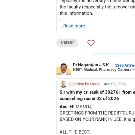
Typically, the university's name will a
the faculty (especially the turnover ra
this information.
After the second year of your course,
...Read more
BEST WISHES.
Career
Dr Nagarajan J S K
|
3286 Answ
NEET, Medical, Pharmacy Careers -
Question by Manoj
- Aug 08, 2026
Sir with my crl rank of 302761 from e
counselling round 02 of 2026
Ans:
HI MANOJ,
GREETINGS FROM THE REDIFFGURU
BASED ON YOUR RANK IN JEE, It is quit
ALL THE BEST.