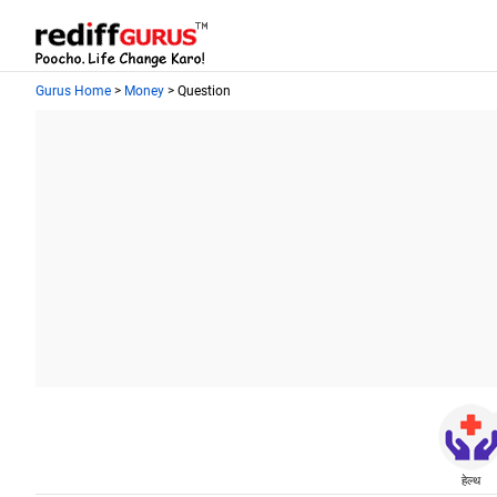
Gurus Home
>
Money
> Question
हेल्थ