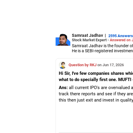
Samraat Jadhav
|
2595 Answers
Stock Market Expert -
Answered on 
Samraat Jadhav is the founder of
He is a SEBI-registered investmen
A management graduate from XLRI
derivatives, equities and capital 
Question by RKJ
on Jun 17, 2026
Hi Sir, I've few companies shares whic
what to do specially first one. MUFTI
Ans:
all current IPO's are overvalued a
track there reports and see if they a
this then just exit and invest in qual