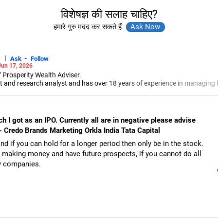
विशेषज्ञ की सलाह चाहिए?
हमारे गुरु मदद कर सकते हैं
|
-
Ask
Follow
Jun 17, 2026
 Prosperity Wealth Adviser.
t and research analyst and has over 18 years of experience in managing h
-Jamshedpur, Jadhav specialises in portfolio management, investment b
markets.
h I got as an IPO. Currently all are in negative please advise
 - Credo Brands Marketing Orkla India Tata Capital
nd if you can hold for a longer period then only be in the stock.
re making money and have future prospects, if you cannot do all
ity companies.