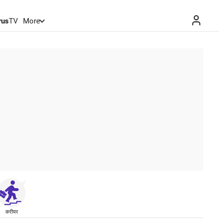
rus
TV
More
करीयर