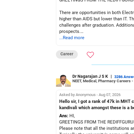
GREETINGS FROM THE REDIFFGURU
There are opportunities in both Elec
higher than AIDS but lower than IT. Th
challenges after graduation. Addition
prospects.
...Read more
BEST WISHES.
Career
Dr Nagarajan J S K
|
3286 Answ
NEET, Medical, Pharmacy Careers -
Asked by Anonymous - Aug 07, 2026
Hello sir, I got a rank of 47k in MHT
kandivali which amongst these is a bet
Ans:
HI,
GREETINGS FROM THE REDIFFGURU
Please note that all the institutions a