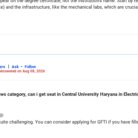
ppear on the degree certificate, not the institution's name. Start by r
te) and the infrastructure, like the mechanical labs, which are crucia
 consider taking an AIML course to boost your job employability.
|
-
ers
Ask
Follow
Answered on Aug 08, 2026
ws category, can i get seat in Central University Haryana in Electr
S!
e challenging. You can consider applying for GFTI if you have fille