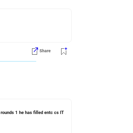
Share
rounds 1 he has filled entc cs IT