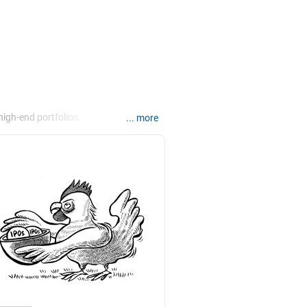
igh-end portfolios.
... more
anking, financial planning,