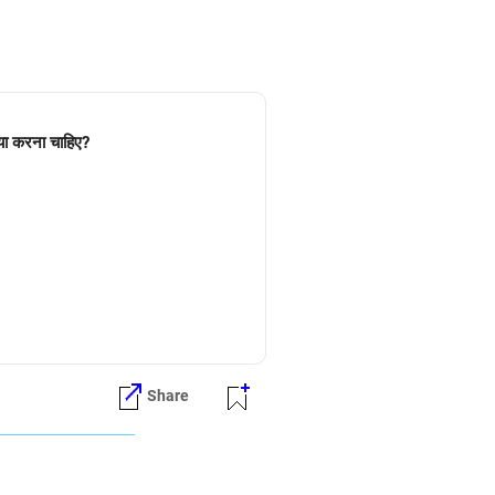
्या करना चाहिए?
ी निर्णय लेने से पहले अपने नियुक्त/भुगतान
 पंजीकरण, बीएएसएल की सदस्यता और
Share
।