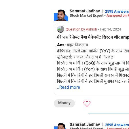
Samraat Jadhav
|
2595 Answers
Stock Market Expert -
Answered on F
Question by Ashish
- Feb 14, 2024
मेरे पास रेडियंट कैश मैनेजमेंट सिस्टम और amp
Ans:
बाहर निकलना
दीप्तिमान: गिरते लाभ मार्जिन (YoY) के साथ तिमाह
यूनिपार्ट्स: राजस्व और लाभ में गिरावट
गिरते लाभ मार्जिन (QoQ) के साथ शुद्ध लाभ में ग
गिरते लाभ मार्जिन (YoY) के साथ तिमाही शुद्ध ला
पिछली 4 तिमाहियों से हर तिमाही राजस्व में गिराव
पिछली 4 तिमाहियों से हर तिमाही मुनाफा घट रहा ह
..Read more
अस्वीकरण: प्रतिभूतियों में निवेश बाजार जोखिमों 
किए गए वित्तीय सलाहकार से परामर्श लें। उद्धृत
Money
एनआईएसएम से प्रमाणन किसी भी तरह से मध्यस्थ के
Samraat Jadhav
|
2595 Answers
Stock Market Expert -
Answered on 