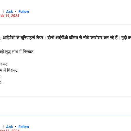
|
-
Ask
Follow
eb 19, 2024
; आईपीओ से यूनिपार्ट्स शेयर। दोनों आईपीओ कीमत से नीचे कारोबार कर रहे हैं। मुझे क
ी शुद्ध लाभ में गिरावट
िरावट
भ में गिरावट
ट
ै
के अधीन है। निवेश करने से पहले सभी संबंधित दस्तावेजों को ध्यान से पढ़ें। कृपया कोई भ
 प्रतिभूतियाँ केवल उदाहरण के लिए हैं और अनुशंसात्मक नहीं हैं। सेबी द्वारा दिया गया
 प्रदर्शन की गारंटी नहीं देता है या निवेशकों को रिटर्न का कोई आश्वासन नहीं देता है
|
-
Ask
Follow
Mar 11, 2024