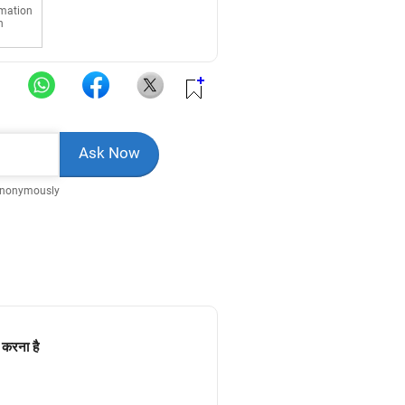
rmation
n
Anonymously
 करना है