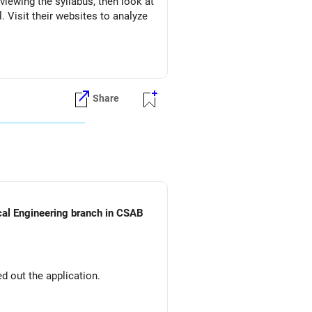
eviewing the syllabus, then look at
l. Visit their websites to analyze
Share
ical Engineering branch in CSAB
d out the application.