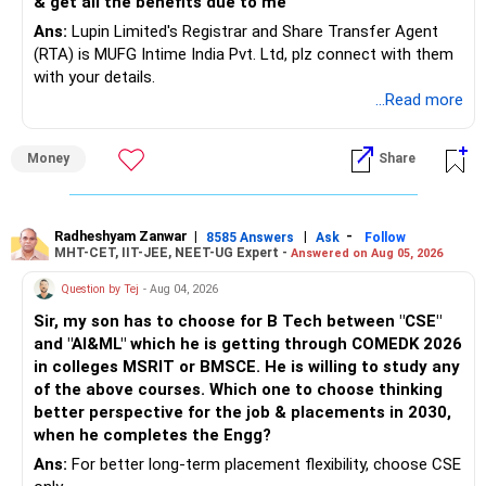
& get all the benefits due to me
Ans:
Lupin Limited's Registrar and Share Transfer Agent
(RTA) is MUFG Intime India Pvt. Ltd, plz connect with them
with your details.
...Read more
Money
Share
Radheshyam Zanwar
|
|
-
8585 Answers
Ask
Follow
MHT-CET, IIT-JEE, NEET-UG Expert -
Answered on Aug 05, 2026
Question by Tej
- Aug 04, 2026
Sir, my son has to choose for B Tech between "CSE"
and "AI&ML" which he is getting through COMEDK 2026
in colleges MSRIT or BMSCE. He is willing to study any
of the above courses. Which one to choose thinking
better perspective for the job & placements in 2030,
when he completes the Engg?
Ans:
For better long-term placement flexibility, choose CSE