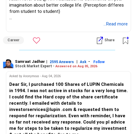
imagination about better college life. (Perception differes
from student to student)
Good luck.
...Read more
Follow me if you receive this reply.
Radheshyam
Career
Share
Samraat Jadhav
|
|
-
2595 Answers
Ask
Follow
Stock Market Expert -
Answered on Aug 05, 2026
Asked by Anonymous - Aug 04, 2026
Dear Sir, I purchased 100 Shares of LUPIN Chemicals
in 1994. I was not active in stocks for a very long time.
I could find the Hard copy of the share certificate
recently. I emailed with details to
investorservices@lupin .com & requested them to
respond for regularization. Even with reminder, I have
so far not received any response. Could you pl advice
me for steps to be taken to regularize my investment