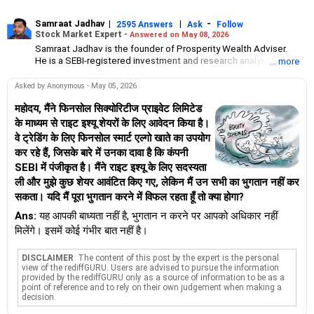
Samraat Jadhav
|
|
-
2595 Answers
Ask
Follow
Stock Market Expert -
Answered on May 08, 2026
Samraat Jadhav is the founder of Prosperity Wealth Adviser.
He is a SEBI-registered investment and research analyst and has
... more
over 18 years of experience in managing high-end portfolios.
A management graduate from XLRI-Jamshedpur, Jadhav
Asked by Anonymous - May 05, 2026
specialises in portfolio management, investment banking,
financial planning, derivatives, equities and capital markets.
महोदय, मैंने फिनसोल सिक्योरिटीज प्राइवेट लिमिटेड
के माध्यम से राइट इश्यू शेयरों के लिए आवेदन किया है।
वे ट्रेडिंग के लिए फिनसोल स्मार्ट एल्गो खाते का उपयोग
कर रहे हैं, जिसके बारे में उनका दावा है कि कंपनी
SEBI में पंजीकृत है। मैंने राइट इश्यू के लिए सदस्यता
ली और मुझे कुछ शेयर आवंटित किए गए, लेकिन मैं उन सभी का भुगतान नहीं कर
सकता। यदि मैं पूरा भुगतान करने में विफल रहता हूँ तो क्या होगा?
Ans:
यह आपकी बाध्यता नहीं है, भुगतान न करने पर आपको अधिकार नहीं
मिलेंगे। इसमें कोई गंभीर बात नहीं है।
DISCLAIMER
: The content of this post by the expert is the personal
view of the rediffGURU. Users are advised to pursue the information
provided by the rediffGURU only as a source of information to be as a
point of reference and to rely on their own judgement when making a
decision.