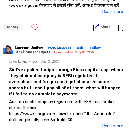
www.sebi.gov.in वेबसाइट से इसकी पुष्टि करें, अन्यथा शिकायत दर्ज करें
...Read more
Money
Share
Samraat Jadhav
|
|
-
2595 Answers
Ask
Follow
Stock Market Expert -
Answered on May 09, 2025
Asked by Anonymous - May 09, 2025
Sir I've applied for ipo through Fiera capital app, which
they claimed company is SEBI regulated, I
oversubscribed for ipo and i got allocated some
shares but i can't pay all of of them, what will happen
if i fail to do complete payments.
Ans:
no such company registered with SEBI as a broker,
chk on the link
https://www.sebi.gov.in/sebiweb/other/OtherAction.do?
doRecognisedFpi=yes&intmId=30.
they are fraud, take your money back and file a police
...Read more