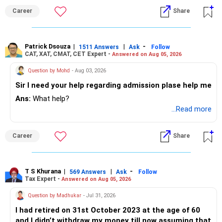
Career
Share
Patrick Dsouza
|
|
-
1511 Answers
Ask
Follow
CAT, XAT, CMAT, CET Expert -
Answered on Aug 05, 2026
Question by Mohd
- Aug 03, 2026
Sir I need your help regarding admission plase help me
Ans:
What help?
...Read more
Career
Share
T S Khurana
|
|
-
569 Answers
Ask
Follow
Tax Expert -
Answered on Aug 05, 2026
Question by Madhukar
- Jul 31, 2026
I had retired on 31st October 2023 at the age of 60
and I didn’t withdraw my money till now assuming that