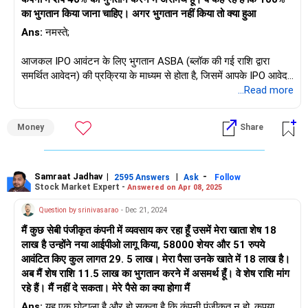
का भुगतान किया जाना चाहिए। अगर भुगतान नहीं किया तो क्या हुआ
Ans:
नमस्ते;
आजकल IPO आवंटन के लिए भुगतान ASBA (ब्लॉक की गई राशि द्वारा
समर्थित आवेदन) की प्रक्रिया के माध्यम से होता है, जिसमें आपके IPO आवेदन
को वित्तपोषित करने के लिए आवश्यक धनराशि को ब्लॉक कर दिया जाता है।
...Read more
यदि धनराशि पर्याप्त नहीं है तो आवेदन आगे नहीं बढ़ेगा।
Money
Share
इसमें कोई जुर्माना या दंड नहीं है, लेकिन यह बैंक/ब्रोकर के साथ आपकी
प्रतिष्ठा को प्रभावित कर सकता है।
Samraat Jadhav
|
|
-
2595 Answers
Ask
Follow
Stock Market Expert -
Answered on Apr 08, 2025
शुभकामनाएँ;
Question by srinivasarao
- Dec 21, 2024
मैं कुछ सेबी पंजीकृत कंपनी में व्यवसाय कर रहा हूँ उसमें मेरा खाता शेष 18
लाख है उन्होंने नया आईपीओ लागू किया, 58000 शेयर और 51 रुपये
आवंटित किए कुल लागत 29. 5 लाख। मेरा पैसा उनके खाते में 18 लाख है।
अब मैं शेष राशि 11.5 लाख का भुगतान करने में असमर्थ हूँ। वे शेष राशि मांग
रहे हैं। मैं नहीं दे सकता। मेरे पैसे का क्या होगा मैं
Ans:
यह एक घोटाला है और हो सकता है कि कंपनी पंजीकृत न हो, कृपया