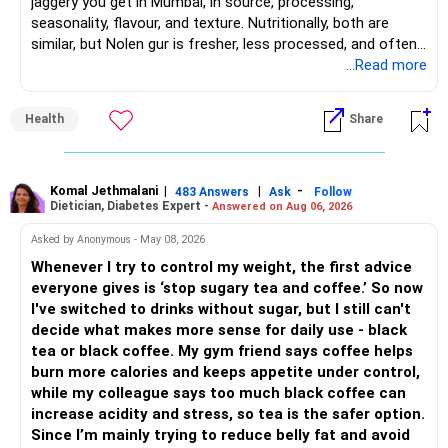
jaggery you get in Mumbai, in source, processing,
seasonality, flavour, and texture. Nutritionally, both are
similar, but Nolen gur is fresher, less processed, and often
lower in mineral impurities, which gives it that clean,
...Read more
caramel?like taste. Nolen gur has different ingredient, date
palm sap vs sugarcane in normal jaggery. Nutritionally, both
Health
Share
are similar. Nolen gur is not a “healthier” sweetener. It is
simply fresher, more artisanal and more flavourful
Both should be consumed in moderation. In Bengal, it is
seasonal , handcrafted and made from date palm sap (rare
Komal Jethmalani
|
|
-
483 Answers
Ask
Follow
Dietician, Diabetes Expert -
Answered on Aug 06, 2026
outside Bengal)
Asked by Anonymous - May 08, 2026
Whenever I try to control my weight, the first advice
everyone gives is ‘stop sugary tea and coffee.’ So now
I've switched to drinks without sugar, but I still can't
decide what makes more sense for daily use - black
tea or black coffee. My gym friend says coffee helps
burn more calories and keeps appetite under control,
while my colleague says too much black coffee can
increase acidity and stress, so tea is the safer option.
Since I’m mainly trying to reduce belly fat and avoid