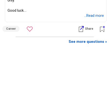
only.
Good luck.
Follow me if you receive this reply.
...Read more
Radheshyam
Career
Share
See more questions »