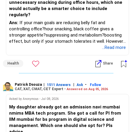
unnecessary snacking during office hours, which one
would actually be a smarter choice to include
regularly?
Ans:
If your main goals are reducing belly fat and
controlling office?hour snacking, black coffee gives a
stronger appetite?suppressing and metabolism?boosting
effect, but only if your stomach tolerates it well. However,
if you struggle with acidity, stress, or jitteriness, black tea
...Read more
is the smarter daily choice. Your belly fat will respond most
to consistent calorie control, protein?rich meals, fiber?rich
Health
Share
snacks, daily exercise and reducing late?night eating.
Patrick Dsouza
|
|
-
1511 Answers
Ask
Follow
CAT, XAT, CMAT, CET Expert -
Answered on Aug 05, 2026
Asked by Anonymous - Jul 08, 2026
My daughter already got an admission navi mumbai
nmims MBA tech program. She got a call for PI from
IIM mumbai for bs program in digital science and
management. Which one should she opt for? Pls
advise