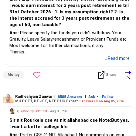
i would earn interest for 3 years post retirement ie till
31st October 2026 . 1. Is my assumption right? 2. Is
the interst accrued for 3 years post retirement at the
age of 60, non taxable?
Ans:
Please specify the funds you didn't withdraw. Your
Gratuity, Leave Salary/encashment or Provident Funds etc.
Most welcome for further clarifications, if any.
Thanks.
...Read more
Money
Share
Radheshyam Zanwar
|
|
-
8585 Answers
Ask
Follow
MHT-CET, IIT-JEE, NEET-UG Expert -
Answered on Aug 05, 2026
Question by Siddhant
- Aug 05, 2026
Sir nit Rourkela cse vs nit allahabad cse Note:But yes,
I want a better college life
Ans:
Prefer CSE @ NIT Allahabad. No comments on your