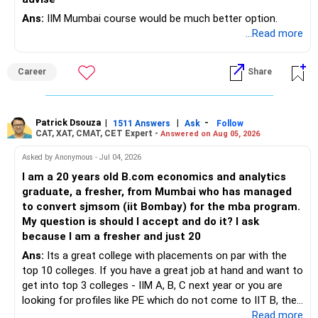
Ans:
IIM Mumbai course would be much better option.
...Read more
Career
Share
Patrick Dsouza
|
|
-
1511 Answers
Ask
Follow
CAT, XAT, CMAT, CET Expert -
Answered on Aug 05, 2026
Asked by Anonymous - Jul 04, 2026
I am a 20 years old B.com economics and analytics
graduate, a fresher, from Mumbai who has managed
to convert sjmsom (iit Bombay) for the mba program.
My question is should I accept and do it? I ask
because I am a fresher and just 20
Ans:
Its a great college with placements on par with the
top 10 colleges. If you have a great job at hand and want to
get into top 3 colleges - IIM A, B, C next year or you are
looking for profiles like PE which do not come to IIT B, then
you can wait. Else take it up.
...Read more