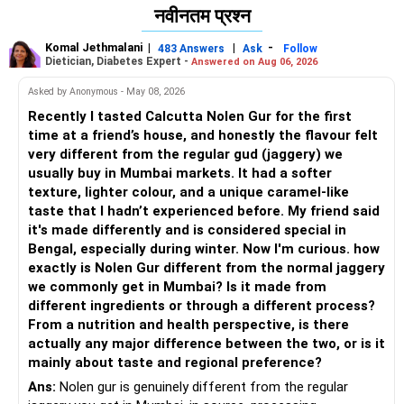
नवीनतम प्रश्न
Komal Jethmalani
|
|
-
483 Answers
Ask
Follow
Dietician, Diabetes Expert -
Answered on Aug 06, 2026
Asked by Anonymous - May 08, 2026
Recently I tasted Calcutta Nolen Gur for the first
time at a friend’s house, and honestly the flavour felt
very different from the regular gud (jaggery) we
usually buy in Mumbai markets. It had a softer
texture, lighter colour, and a unique caramel-like
taste that I hadn’t experienced before. My friend said
it's made differently and is considered special in
Bengal, especially during winter. Now I'm curious. how
exactly is Nolen Gur different from the normal jaggery
we commonly get in Mumbai? Is it made from
different ingredients or through a different process?
From a nutrition and health perspective, is there
actually any major difference between the two, or is it
mainly about taste and regional preference?
Ans:
Nolen gur is genuinely different from the regular