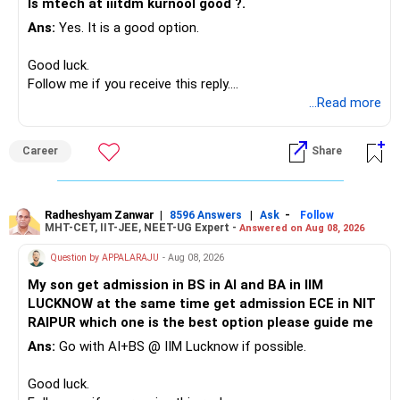
Is mtech at iiitdm kurnool good ?.
Ans:
Yes. It is a good option.
– Safe fixed-income investments for near-term expenses.
Good past performance alone should not decide whether
– High-quality mutual funds for long-term growth.
you retain them.
Good luck.
– Adequate bank liquidity for emergencies.
Follow me if you receive this reply.
– A separate education corpus for your child.
You have multiple sector and thematic exposures here too.
Radheshyam
...Read more
This can give you both stability and growth.
For example, you already have two healthcare-oriented
funds.
Career
Share
» Childs Education
Defence and transportation are also thematic exposures.
Your child is already in 12th grade.
Radheshyam Zanwar
|
|
-
8596 Answers
Ask
Follow
I would reduce the number of such specialised funds.
MHT-CET, IIT-JEE, NEET-UG Expert -
Answered on Aug 08, 2026
Therefore, this is your immediate financial priority.
» A Better Portfolio Structure
Question by APPALARAJU
- Aug 08, 2026
Do not take high equity risk with money needed soon.
My son get admission in BS in AI and BA in IIM
Your portfolio can be simplified into a few clear roles:
LUCKNOW at the same time get admission ECE in NIT
Keep the education requirement separately identified.
RAIPUR which one is the best option please guide me
– Core diversified equity allocation
Ans:
Go with AI+BS @ IIM Lucknow if possible.
If a large amount is required for higher education, plan this
– Limited mid-cap allocation
before investing for long-term growth.
– Limited thematic allocation, if required
Good luck.
– Suitable conservative allocation