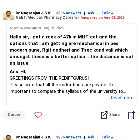
online or part-time courses from reputable organizations
– Axis Consumption
to enhance your job prospects.
Dr Nagarajan J S K
|
|
-
3286 Answers
Ask
Follow
NEET, Medical, Pharmacy Careers -
Answered on Aug 08, 2026
– HDFC Multicap
– HDFC Multicap 50/25/25 Index
BEST WISHES.
Asked by Anonymous - Aug 07, 2026
– HDFC Technology
Hello sir, I got a rank of 47k in MHT cet and the
– HSBC India Export Opportunities
options that I am getting are mechanical in pes
– ICICI Prudential Opportunities
modern pune, Rgit andheri and Tsec kandivali which
– Sundaram Multi Asset Allocation
amongst these is a better option .. the distance is not
– Tata Nifty Auto Index
an issue
– Tata Nifty India Tourism Index
Ans:
HI,
GREETINGS FROM THE REDIFFGURUS!
I would not judge these funds only by recent returns.
Please note that all the institutions are private. It's
important to compare the syllabus of the university to
Some are sector, thematic or index-oriented funds.
which the institution is affiliated. Typically, the university's
...Read more
name will appear on the degree certificate, not the
They can have long periods of underperformance.
institution's name. Start by reviewing the syllabus, then look
Career
Share
at the faculty (especially the turnover rate) and the
For an 82-year-old investor, I would reduce such complexity.
infrastructure, like the mechanical labs, which are crucial.
Visit their websites to analyze this information.
The index-oriented funds especially do not need to be
Dr Nagarajan J S K
|
|
-
retained simply for diversification.
3286 Answers
Ask
Follow