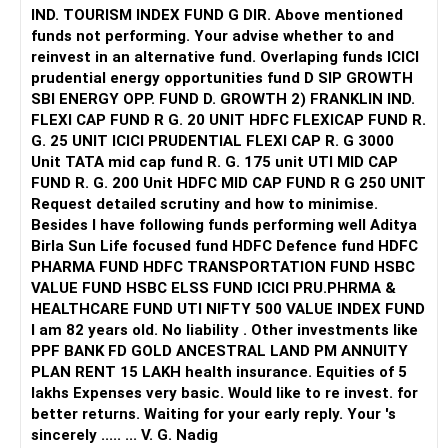
IND. TOURISM INDEX FUND G DIR. Above mentioned
funds not performing. Your advise whether to and
reinvest in an alternative fund. Overlaping funds ICICI
prudential energy opportunities fund D SIP GROWTH
SBI ENERGY OPP. FUND D. GROWTH 2) FRANKLIN IND.
FLEXI CAP FUND R G. 20 UNIT HDFC FLEXICAP FUND R.
G. 25 UNIT ICICI PRUDENTIAL FLEXI CAP R. G 3000
Unit TATA mid cap fund R. G. 175 unit UTI MID CAP
FUND R. G. 200 Unit HDFC MID CAP FUND R G 250 UNIT
Request detailed scrutiny and how to minimise.
Besides l have following funds performing well Aditya
Birla Sun Life focused fund HDFC Defence fund HDFC
PHARMA FUND HDFC TRANSPORTATION FUND HSBC
VALUE FUND HSBC ELSS FUND ICICI PRU.PHRMA &
HEALTHCARE FUND UTI NIFTY 500 VALUE INDEX FUND
I am 82 years old. No liability . Other investments like
PPF BANK FD GOLD ANCESTRAL LAND PM ANNUITY
PLAN RENT 15 LAKH health insurance. Equities of 5
lakhs Expenses very basic. Would like to re invest. for
better returns. Waiting for your early reply. Your 's
sincerely ..... ... V. G. Nadig