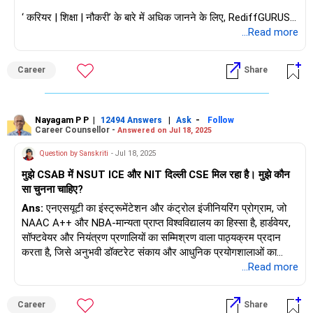
‘ करियर | शिक्षा | नौकरी’ के बारे में अधिक जानने के लिए, RediffGURUS में
हमसे पूछें / हमें फ़ॉलो करें।
...Read more
Career
Share
Nayagam P P
|
|
-
12494 Answers
Ask
Follow
Career Counsellor -
Answered on Jul 18, 2025
Question by Sanskriti
- Jul 18, 2025
मुझे CSAB में NSUT ICE और NIT दिल्ली CSE मिल रहा है। मुझे कौन
सा चुनना चाहिए?
Ans:
एनएसयूटी का इंस्ट्रूमेंटेशन और कंट्रोल इंजीनियरिंग प्रोग्राम, जो
NAAC A++ और NBA-मान्यता प्राप्त विश्वविद्यालय का हिस्सा है, हार्डवेयर,
सॉफ्टवेयर और नियंत्रण प्रणालियों का सम्मिश्रण वाला पाठ्यक्रम प्रदान
करता है, जिसे अनुभवी डॉक्टरेट संकाय और आधुनिक प्रयोगशालाओं का
समर्थन प्राप्त है। पिछले तीन वर्षों में, लगभग 85% ICE छात्रों ने
...Read more
माइक्रोसॉफ्ट, रिलायंस और जगुआर जैसे शीर्ष भर्तीकर्ताओं के साथ सॉफ्टवेयर
विकास, डेटा विश्लेषण और हार्डवेयर इंजीनियरिंग जैसी भूमिकाओं में प्लेसमेंट
Career
Share
हासिल किया है। एनआईटी दिल्ली की CSE शाखा, जो NAAC A+ और