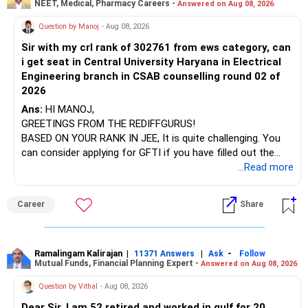
NEET, Medical, Pharmacy Careers -
Answered on Aug 08, 2026
After the second year of your course, consider taking an
AIML course to boost your job employability.
» Energy Fund Overlap
Question by Manoj
- Aug 08, 2026
Sir with my crl rank of 302761 from ews category, can
BEST WISHES.
You have exposure to:
i get seat in Central University Haryana in Electrical
Engineering branch in CSAB counselling round 02 of
– ICICI Prudential Energy Opportunities
2026
– SBI Energy Opportunities
Ans:
HI MANOJ,
GREETINGS FROM THE REDIFFGURUS!
There is no strong need to hold two funds in the same
BASED ON YOUR RANK IN JEE, It is quite challenging. You
sector.
can consider applying for GFTI if you have filled out the
application.
...Read more
Keep only one if you want sector exposure.
ALL THE BEST.
But given your age, even this allocation should remain
Career
Share
limited.
» Flexi Cap Overlap
Ramalingam Kalirajan
|
|
-
11371 Answers
Ask
Follow
Mutual Funds, Financial Planning Expert -
Answered on Aug 08, 2026
You currently have:
Question by Vithal
- Aug 08, 2026
– Franklin India Flexi Cap
Dear Sir, I am 52 retired and worked in gulf for 20