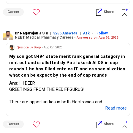
– Axis Manufacturing
Career
Share
– Canara Robeco Manufacturing
– Invesco Manufacturing
– ICICI Prudential Manufacturing
Dr Nagarajan J S K
|
|
-
3286 Answers
Ask
Follow
NEET, Medical, Pharmacy Careers -
Answered on Aug 08, 2026
There is considerable overlap in this allocation.
Question by Deep
- Aug 07, 2026
I would not keep four manufacturing funds.
My son got 8494 state merit rank general category in
mht cet and is allotted dy Patil akurdi AI DS in cap
If you have a strong preference for the ICICI Prudential
rounds 1 he has filled entc cs IT and cs specialization
Manufacturing Fund, keeping one manufacturing fund can
what can be expect by the end of cap rounds
be considered.
Ans:
HI DEEP,
The other three can be reviewed for exit and consolidation.
GREETINGS FROM THE REDIFFGURUS!
However, do not switch all four on one day blindly. Check
There are opportunities in both Electronics and
capital gains and exit loads first.
Telecommunications (EnTC) and Information Technology
...Read more
(IT). Generally, EnTC is ranked higher than AIDS but lower
» Funds You Mentioned As Non-Performing
than IT. The choice is yours. Given that the field is
Career
Share
constantly evolving, you must be ready to accept various
You mentioned:
challenges after graduation. Additionally, consider pursuing