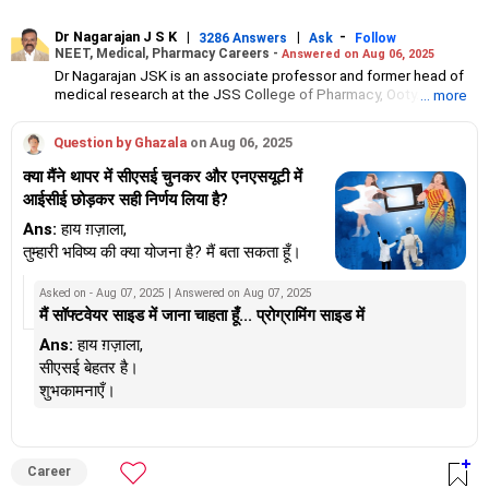
Dr Nagarajan J S K
|
|
-
3286 Answers
Ask
Follow
NEET, Medical, Pharmacy Careers -
Answered on Aug 06, 2025
Dr Nagarajan JSK is an associate professor and former head of
medical research at the JSS College of Pharmacy, Ooty.
... more
He has over 30 years of experience in counselling students
towards making the right career choices, particularly in the field
Question by Ghazala
on Aug 06, 2025
of pharmacy.
As the JSS College placement officer, he has helped aspiring
क्या मैंने थापर में सीएसई चुनकर और एनएसयूटी में
professionals prepare for and crack job interviews.
आईसीई छोड़कर सही निर्णय लिया है?
Dr Nagarajan holds a PhD in pharmaceutical sciences from the
JSS Academy of Higher Education And Research, Mysore, and is
Ans:
हाय ग़ज़ाला,
currently guiding five PhD scholars.
तुम्हारी भविष्य की क्या योजना है? मैं बता सकता हूँ।
Asked on - Aug 07, 2025 | Answered on Aug 07, 2025
मैं सॉफ्टवेयर साइड में जाना चाहता हूँ... प्रोग्रामिंग साइड में
Ans:
हाय ग़ज़ाला,
सीएसई बेहतर है।
शुभकामनाएँ।
Career