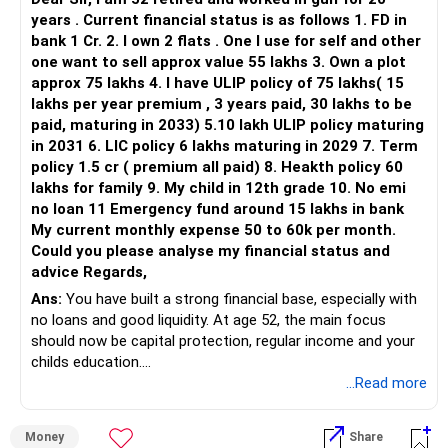
– HDFC Flexi Cap
years . Current financial status is as follows 1. FD in
– ICICI Prudential Flexi Cap
bank 1 Cr. 2. I own 2 flats . One I use for self and other
one want to sell approx value 55 lakhs 3. Own a plot
This is another clear area for consolidation.
approx 75 lakhs 4. I have ULIP policy of 75 lakhs( 15
lakhs per year premium , 3 years paid, 30 lakhs to be
Three flexi-cap funds are unnecessary.
paid, maturing in 2033) 5.10 lakh ULIP policy maturing
in 2031 6. LIC policy 6 lakhs maturing in 2029 7. Term
You can retain one suitable flexi-cap fund.
policy 1.5 cr ( premium all paid) 8. Heakth policy 60
lakhs for family 9. My child in 12th grade 10. No emi
The remaining two can gradually be consolidated after
no loan 11 Emergency fund around 15 lakhs in bank
checking taxation and exit loads.
My current monthly expense 50 to 60k per month.
Could you please analyse my financial status and
» Mid Cap Overlap
advice Regards,
Ans:
You have built a strong financial base, especially with
You have:
no loans and good liquidity. At age 52, the main focus
should now be capital protection, regular income and your
– Tata Mid Cap
childs education.
– UTI Mid Cap
...Read more
– HDFC Mid Cap
» Overall Financial Position
Again, three funds are not required.
Money
Share
– Your Rs.1 crore FD provides a strong safety base.