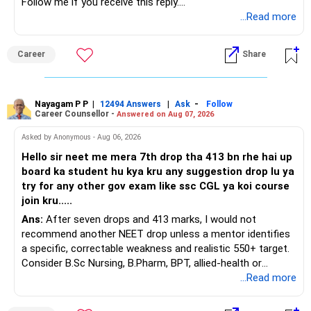
Follow me if you receive this reply.
» ULIP Policies
– Adequate cash and fixed-income allocation
Radheshyam
...Read more
This is the area I would review carefully.
You do not need 35 schemes to achieve diversification.
Career
Share
You have a large ULIP with Rs.15 lakh annual premium.
Around 5 to 7 carefully selected funds can be more than
Three years are already paid, with Rs.30 lakh still payable.
sufficient.
Nayagam P P
|
|
-
You also have another Rs.10 lakh ULIP and an LIC policy.
12494 Answers
Ask
Follow
» Very Important At Age 82
Career Counsellor -
Answered on Aug 07, 2026
At your present stage, these policies should not
Your investment objective should now be different from
Asked by Anonymous - Aug 06, 2026
automatically be continued.
that of a 40-year-old investor.
Hello sir neet me mera 7th drop tha 413 bn rhe hai up
board ka student hu kya kru any suggestion drop lu ya
Ask for the following details for each policy:
Capital preservation is important.
try for any other gov exam like ssc CGL ya koi course
join kru.....
– Current surrender value
Liquidity is also very important.
Ans:
After seven drops and 413 marks, I would not
– Maturity value
recommend another NEET drop unless a mentor identifies
– Remaining premium
You should have enough safe money for several years of
a specific, correctable weakness and realistic 550+ target.
– Guaranteed benefits
expenses.
Consider B.Sc Nursing, B.Pharm, BPT, allied-health or
– Fund value
biotechnology for professional entry. SSC CGL requires
...Read more
– Applicable surrender charges
Equity should mainly serve the purpose of long-term
graduation, so pursue a degree first; choose a course, not
– Tax implications
inflation protection.
an indefinite attempt. Aapke Ujjwal Aur Samruddh
– Actual expected return