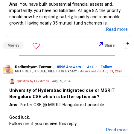
Ans:
You have built substantial financial assets and,
importantly, you have no liabilities. At age 82, the priority
should now be simplicity, safety, liquidity and reasonable
growth. Having nearly 35 mutual fund schemes is
unnecessarily high.
...Read more
» First Priority
Money
Share
– Reduce the MF portfolio substantially.
– Avoid managing many sector and thematic funds.
– Avoid keeping funds only because they performed well
Radheshyam Zanwar
|
|
-
8596 Answers
Ask
Follow
MHT-CET, IIT-JEE, NEET-UG Expert -
Answered on Aug 09, 2026
recently.
– Keep a smaller number of diversified funds.
Question by Lakshman
- Aug 09, 2026
– Keep sufficient money in safer assets for your regular
University of Hyderabad intigrated cse or MSRIT
needs.
Bengaluru CSE which is better option sir?
At your age, chasing maximum returns is not necessary.
Ans:
Prefer CSE @ MSRIT Bangalore if possible.
» Manufacturing Funds
Good luck.
Follow me if you receive this reply.
You currently have four manufacturing funds:
Radheshyam
...Read more