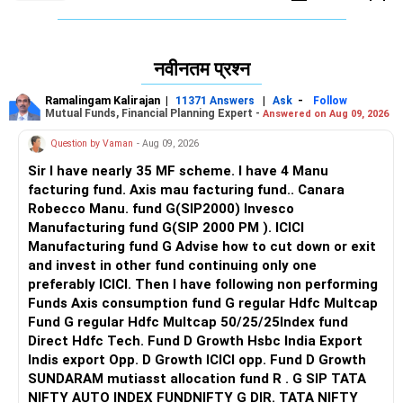
NBA-मान्यता प्राप्त है, अच्छी तरह से सुसज्जित कंप्यूटिंग सुविधाओं के माध्यम
से एल्गोरिदम, सिस्टम और AI में कठोर प्रशिक्षण प्रदान करती है। 2024-25
में, 72% CSE छात्रों को ₹18 LPA के औसत पैकेज के साथ प्लेसमेंट मिला,
नवीनतम प्रश्न
जो 95+ कंपनियों द्वारा उद्योग में मजबूत जुड़ाव को दर्शाता है।
Ramalingam Kalirajan
|
|
-
11371 Answers
Ask
Follow
सिफारिश: उच्च प्लेसमेंट स्थिरता, बेहतर औसत पैकेज और व्यापक सॉफ्टवेयर-
Mutual Funds, Financial Planning Expert -
Answered on Aug 09, 2026
क्षेत्र भर्ती के लिए NIT दिल्ली CSE को प्राथमिकता दें। अगर आप कंट्रोल
Question by Vaman
- Aug 09, 2026
इंजीनियरिंग में अंतःविषय विशेषज्ञता चाहते हैं, जिसमें अच्छी प्लेसमेंट दरें और
कोर व तकनीकी भूमिकाओं का मिश्रण हो, तो NSUT ICE चुनें। एक समृद्ध
Sir I have nearly 35 MF scheme. I have 4 Manu
भविष्य के लिए शुभकामनाएँ!
facturing fund. Axis mau facturing fund.. Canara
Robecco Manu. fund G(SIP2000) Invesco
"करियर | पैसा | स्वास्थ्य | रिश्ते" के बारे में अधिक जानने के लिए
Manufacturing fund G(SIP 2000 PM ). ICICI
RediffGURUS को फ़ॉलो करें।
Manufacturing fund G Advise how to cut down or exit
and invest in other fund continuing only one
preferably ICICI. Then I have following non performing
Funds Axis consumption fund G regular Hdfc Multcap
Fund G regular Hdfc Multcap 50/25/25Index fund
Direct Hdfc Tech. Fund D Growth Hsbc India Export
Indis export Opp. D Growth ICICI opp. Fund D Growth
SUNDARAM mutiasst allocation fund R . G SIP TATA
NIFTY AUTO INDEX FUNDNIFTY G DIR. TATA NIFTY