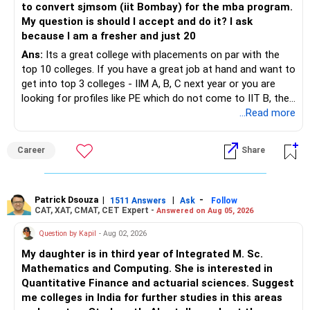
– Focus on asset allocation rather than chasing the best-
to convert sjmsom (iit Bombay) for the mba program.
» Future Wealth Building
performing fund.
My question is should I accept and do it? I ask
because I am a fresher and just 20
– Increase your SIP whenever income increases.
– Invest for at least 7 to 10 years.
Ans:
Its a great college with placements on par with the
top 10 colleges. If you have a great job at hand and want to
– Invest bonuses and incentives instead of spending them.
– Stay with quality actively managed mutual funds.
get into top 3 colleges - IIM A, B, C next year or you are
looking for profiles like PE which do not come to IIT B, then
– Review your portfolio once every year.
– Annual review and disciplined holding can improve the
you can wait. Else take it up.
...Read more
probability of achieving your target returns.
– Maintain proper asset allocation.
Best Regards,
Career
Share
– Stay invested for the long term.
K. Ramalingam, MBA, CFP,
– Avoid reacting to short-term market movements.
Patrick Dsouza
|
|
-
1511 Answers
Ask
Follow
AMFI-Registered MFD – ARN 4188
CAT, XAT, CMAT, CET Expert -
Answered on Aug 05, 2026
» Finally
www.holisticinvestment.in
Question by Kapil
- Aug 02, 2026
– Your financial discipline has already created a strong
My daughter is in third year of Integrated M. Sc.
foundation.
https://www.linkedin.com/in/ramalingamcfp/
Mathematics and Computing. She is interested in
Quantitative Finance and actuarial sciences. Suggest
– Continue building wealth through regular SIPs and
me colleges in India for further studies in this areas
disciplined investing.