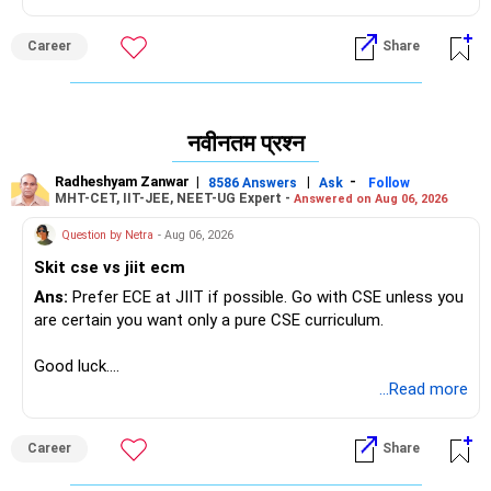
Career
Share
नवीनतम प्रश्न
Radheshyam Zanwar
|
|
-
8586 Answers
Ask
Follow
MHT-CET, IIT-JEE, NEET-UG Expert -
Answered on Aug 06, 2026
Question by Netra
- Aug 06, 2026
Skit cse vs jiit ecm
Ans:
Prefer ECE at JIIT if possible. Go with CSE unless you
are certain you want only a pure CSE curriculum.
Good luck.
Follow me if you receive this reply.
...Read more
Radheshyam
Career
Share