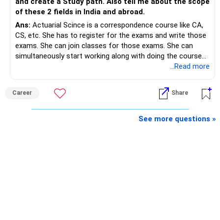
and create a Study path. Also tell me about the scope
of these 2 fields in India and abroad.
– A balanced mix of Flexi Cap, Large & Mid Cap, Mid Cap
Ans:
Actuarial Scince is a correspondence course like CA,
and Small Cap funds can support long-term growth.
CS, etc. She has to register for the exams and write those
exams. She can join classes for those exams. She can
– Regular reviews, higher SIPs and patience will play a bigger
simultaneously start working along with doing the course
role than trying to time the market.
preferably in relevant field.
...Read more
Best Regards,
Career
Share
K. Ramalingam, MBA, CFP,
See more questions »
AMFI-Registered MFD – ARN 4188
www.holisticinvestment.in
https://www.linkedin.com/in/ramalingamcfp/