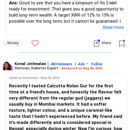
regular income.
Ans:
Good to see that you have a lumpsum of Rs.5 lakh
ready for investment. That gives you a good opportunity to
– No debt is a big positive.
build long-term wealth. A target XIRR of 12% to 15% is
possible over the long term, but it cannot be guaranteed. It
– Monthly expenses of around Rs.25,000 are well under
depends on market conditions, investment period and
...Read more
control.
staying invested through market cycles.
Money
Share
– Overall, your financial position looks healthy.
» My Assessment
» SIP Strategy
– If your investment horizon is at least 7 to 10 years, an
equity mutual fund portfolio is a suitable choice.
Komal Jethmalani
|
|
-
483 Answers
Ask
Follow
Dietician, Diabetes Expert -
Answered on Aug 06, 2026
– Continue investing through SIPs every month.
– Avoid putting the entire amount into one fund category.
Asked by Anonymous - May 08, 2026
– Allocate a larger share towards Flexi Cap Funds.
Recently I tasted Calcutta Nolen Gur for the first
– A diversified portfolio helps reduce risk and improves
time at a friend’s house, and honestly the flavour felt
– Add exposure to Large & Mid Cap Funds.
consistency.
very different from the regular gud (jaggery) we
usually buy in Mumbai markets. It had a softer
– Keep a meaningful allocation to Mid Cap Funds.
» Suggested Allocation
texture, lighter colour, and a unique caramel-like
taste that I hadn’t experienced before. My friend said
– Add a limited allocation to Small Cap Funds for long-term
– Flexi Cap Fund – 35% (Rs.1.75 lakh)
it's made differently and is considered special in
wealth creation.
Bengal, especially during winter. Now I'm curious. how