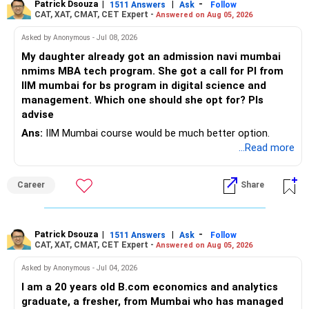
Patrick Dsouza
|
|
-
1511 Answers
Ask
Follow
» Insurance Review
CAT, XAT, CMAT, CET Expert -
Answered on Aug 05, 2026
– Review the portfolio once every year.
– Ensure adequate health insurance for yourself and family.
Asked by Anonymous - Jul 08, 2026
– Rebalance if one category grows much faster than
My daughter already got an admission navi mumbai
– Maintain sufficient term insurance if anyone depends on
others.
nmims MBA tech program. She got a call for PI from
your income.
IIM mumbai for bs program in digital science and
– Avoid frequent buying and selling based on market news.
management. Which one should she opt for? Pls
– Review insurance cover every few years.
advise
– Stay invested through market corrections.
Ans:
IIM Mumbai course would be much better option.
» Tax Planning
...Read more
» Tax Aspects
– Invest with a long-term approach.
– Equity mutual fund gains held for more than one year
Career
Share
– Avoid frequent buying and selling.
qualify as long-term capital gains.
– If you sell equity mutual funds, remember that LTCG
– LTCG above Rs 1.25 lakh is taxed at 12.5%.
Patrick Dsouza
|
|
-
1511 Answers
Ask
Follow
above Rs.1.25 lakh is taxed at 12.5%.
CAT, XAT, CMAT, CET Expert -
Answered on Aug 05, 2026
– STCG is taxed at 20%.
– STCG on equity mutual funds is taxed at 20%.
Asked by Anonymous - Jul 04, 2026
» Finally
I am a 20 years old B.com economics and analytics
– Plan redemptions carefully to improve post-tax returns.
graduate, a fresher, from Mumbai who has managed