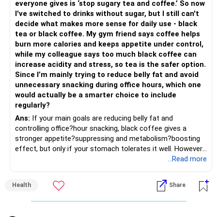
everyone gives is ‘stop sugary tea and coffee.’ So now
I've switched to drinks without sugar, but I still can't
– Review every stock once a year.
» Should You Invest All At Once?
decide what makes more sense for daily use - black
tea or black coffee. My gym friend says coffee helps
– Remove weak businesses if required.
– If the money is already available and your horizon is long,
burn more calories and keeps appetite under control,
investing in a staggered manner over 3 to 6 months can
while my colleague says too much black coffee can
– Avoid holding too many stocks.
reduce timing risk.
increase acidity and stress, so tea is the safer option.
Since I’m mainly trying to reduce belly fat and avoid
– Focus on quality over quantity.
– Keep the uninvested amount in a liquid mutual fund until
unnecessary snacking during office hours, which one
deployment.
would actually be a smarter choice to include
– If managing stocks becomes difficult, future
regularly?
investments can be routed through mutual funds.
» Return Expectations
Ans:
If your main goals are reducing belly fat and
controlling office?hour snacking, black coffee gives a
» Emergency Planning
– A well-managed diversified portfolio has the potential to
stronger appetite?suppressing and metabolism?boosting
generate around 12% to 15% XIRR over a long period.
effect, but only if your stomach tolerates it well. However,
– Keep around 6 to 12 months of expenses in liquid
if you struggle with acidity, stress, or jitteriness, black tea
...Read more
savings.
– Some years may deliver much higher returns.
is the smarter daily choice. Your belly fat will respond most
to consistent calorie control, protein?rich meals, fiber?rich
– Keep this amount separate from long-term investments.
– Some years may even give negative returns. Patience is
Health
Share
snacks, daily exercise and reducing late?night eating.
very imp.
– Use it only for emergencies.
» Risk Management