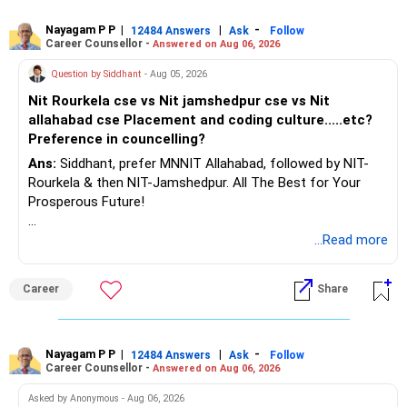
Nayagam P P
|
|
-
12484 Answers
Ask
Follow
Career Counsellor -
Answered on Aug 06, 2026
Question by Siddhant
- Aug 05, 2026
Nit Rourkela cse vs Nit jamshedpur cse vs Nit
allahabad cse Placement and coding culture.....etc?
Preference in councelling?
Ans:
Siddhant, prefer MNNIT Allahabad, followed by NIT-
Rourkela & then NIT-Jamshedpur. All The Best for Your
Prosperous Future!
Follow RediffGURUS to Know More on 'Careers | Money |
...Read more
Health | Relationships'.
Career
Share
Nayagam P P
|
|
-
12484 Answers
Ask
Follow
Career Counsellor -
Answered on Aug 06, 2026
Asked by Anonymous - Aug 06, 2026