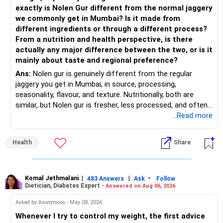
Invests across large, mid and small companies.
exactly is Nolen Gur different from the normal jaggery
– Avoid putting too much into one category.
Provides flexibility as market conditions change.
we commonly get in Mumbai? Is it made from
different ingredients or through a different process?
– Invest consistently in all market conditions.
– Large & Mid Cap Fund – 25% (Rs.1.25 lakh)
From a nutrition and health perspective, is there
actually any major difference between the two, or is it
– Increase SIP amount every year with salary hikes.
Gives stability from large companies.
mainly about taste and regional preference?
Adds growth through quality mid-cap stocks.
Ans:
Nolen gur is genuinely different from the regular
» Asset Allocation Review
jaggery you get in Mumbai, in source, processing,
– Mid Cap Fund – 20% (Rs.1.00 lakh)
seasonality, flavour, and texture. Nutritionally, both are
– Your government bond allocation is relatively high.
similar, but Nolen gur is fresher, less processed, and often
Good wealth creation potential.
lower in mineral impurities, which gives it that clean,
...Read more
– This gives good safety but may reduce long-term wealth
Suitable for long-term investors.
caramel?like taste. Nolen gur has different ingredient, date
creation.
palm sap vs sugarcane in normal jaggery. Nutritionally, both
– Small Cap Fund – 10% (Rs.50,000)
Health
Share
are similar. Nolen gur is not a “healthier” sweetener. It is
– Future surplus can be directed more towards equity
simply fresher, more artisanal and more flavourful
mutual funds.
Higher risk but higher return potential.
Both should be consumed in moderation. In Bengal, it is
Keep allocation limited.
seasonal , handcrafted and made from date palm sap (rare
Komal Jethmalani
|
|
-
– Avoid making sudden changes to existing investments.
483 Answers
Ask
Follow
Dietician, Diabetes Expert -
Answered on Aug 06, 2026
outside Bengal)
– Multi Asset Fund – 10% (Rs.50,000)
– Shift gradually based on your comfort level.
Asked by Anonymous - May 08, 2026
Adds some stability through diversified asset allocation.
Whenever I try to control my weight, the first advice
» Share Portfolio Review
Helps reduce overall portfolio volatility.