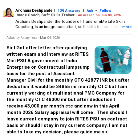
Archana Deshpande
|
|
-
129 Answers
Ask
Follow
Image Coach, Soft Skills Trainer -
Answered on Jun 08, 2026
Archana Deshpande, the founder of TransformMe Life Skills
Coaching, is an image consultant, soft skills trainer and life
... more
coach.
She has been working with individuals and corporate
Asked by Anonymous - Mar 04, 2026
organisations for more than 10 years during which she has
helped professionals and students improve their soft skills, build
Sir I Got offer letter after qualifying
confidence and enhance self-esteem.
written exam and Interview at RITES
An engineer from the PDA College of Engineering, Gulbarga,
Mini PSU A government of India
Archana had a successful career at Reliance Communications.
Enterprise on Contractual lumpsump
But she has always been interested in teaching and training
basis for the post of Assistant
people. So she pursued a postgraduate diploma in teacher’s
training at Pune’s Symbiosis Institute of Management Studies
Manager Civil for the monthly CTC 42877 INR but after
followed by teaching assignments in schools at Visakhapatnam
deduction it would be 34855 inr monthly CTC but I am
and Mumbai.
currently working at multinational PMC Company for
Archana also holds an international certificate in image
the monthly CTC 48000 inr but after deduction I
consulting and soft skills training from the Image Consulting
Business Institute, Mumbai.
receive 43,000 per month ctc and now in this April
month 2026 Salary appraisal will come . Then should I
leave current company to join RITES PSU on contract
basis or should I stay in my current company. I am not
able to take my decision, please guide me sir.