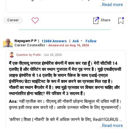
स्थिति क्या है (यदि आसानी से उपलब्ध हो), और आगे बढ़ें।
...Read more
मेरी शुभकामना है कि आप सबसे अच्छे बनो!
Career
Share
Nayagam P P
|
|
-
12484 Answers
Ask
Follow
Career Counsellor -
Answered on Aug 16, 2024
Question by Pratik
- Jun 24, 2024
मैं एक पीएसयू जनरल इंश्योरेंस कंपनी में काम कर रहा हूँ। मेरी सीटीसी 14
एलपीए है और पोस्टिंग का स्थान गुजरात में मेरा गृह नगर है। मुझे एचडीएफसी
लाइफ इंश्योरेंस से 14 एलपीए के समान पैकेज के साथ एआई-एमएल
इंजीनियर/डेटा साइंटिस्ट के रूप में काम करने का प्रस्ताव मिल रहा है।
नौकरी का स्थान बैंगलोर में है। क्या मुझे प्रस्ताव पर विचार करना चाहिए और
स्थानांतरित होना चाहिए? मेरे परिवार में 3 सदस्य हैं।
Ans:
नहीं प्रतीक सर। पीएसयू की नौकरी छोड़ना बिल्कुल भी उचित नहीं है।
कृपया इसी तरह काम करते रहें। आपके उज्ज्वल भविष्य के लिए शुभकामनाएँ।
'करियर | शिक्षा | नौकरी' के बारे में अधिक जानने के लिए, RediffGURUS में
हमसे पूछें / हमें फ़ॉलो करें।
...Read more