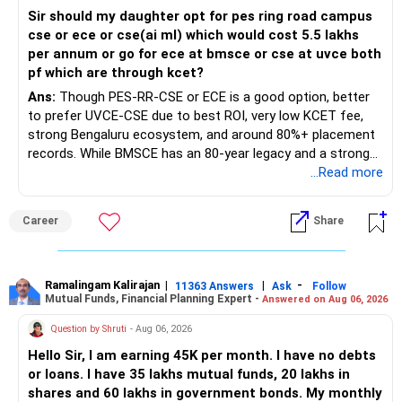
Sir should my daughter opt for pes ring road campus
cse or ece or cse(ai ml) which would cost 5.5 lakhs
per annum or go for ece at bmsce or cse at uvce both
pf which are through kcet?
Ans:
Though PES-RR-CSE or ECE is a good option, better
to prefer UVCE-CSE due to best ROI, very low KCET fee,
strong Bengaluru ecosystem, and around 80%+ placement
records. While BMSCE has an 80-year legacy and a strong
alumni network, you should carefully weigh the ECE branch
...Read more
against your other choices. The recent surge in seat
numbers may impact the individual attention and
Career
Share
placement opportunities compared to previous years,
making it a potentially lower priority on your list. All The
Best for Your Daughter's Prosperous Future!
Ramalingam Kalirajan
|
|
-
11363 Answers
Ask
Follow
Mutual Funds, Financial Planning Expert -
Answered on Aug 06, 2026
Follow RediffGURUS to Know More on 'Careers | Money |
Health | Relationships'.
Question by Shruti
- Aug 06, 2026
Hello Sir, I am earning 45K per month. I have no debts
or loans. I have 35 lakhs mutual funds, 20 lakhs in
shares and 60 lakhs in government bonds. My monthly