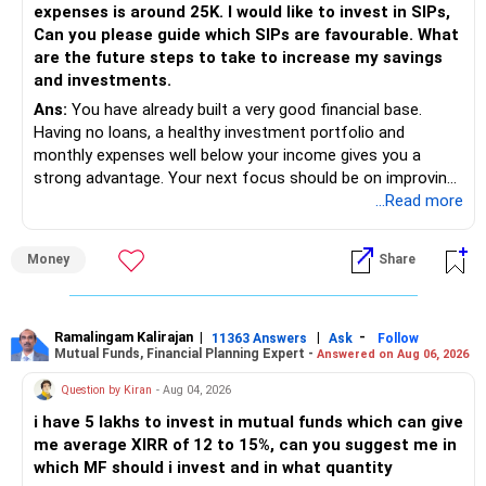
expenses is around 25K. I would like to invest in SIPs,
Can you please guide which SIPs are favourable. What
are the future steps to take to increase my savings
and investments.
Ans:
You have already built a very good financial base.
Having no loans, a healthy investment portfolio and
monthly expenses well below your income gives you a
strong advantage. Your next focus should be on improving
long-term wealth through disciplined SIPs and regular
...Read more
portfolio reviews.
Money
Share
» My Assessment
– Your total investment corpus is already well diversified.
Ramalingam Kalirajan
|
|
-
11363 Answers
Ask
Follow
Mutual Funds, Financial Planning Expert -
Answered on Aug 06, 2026
– Mutual funds of Rs.35 lakhs provide long-term growth.
Question by Kiran
- Aug 04, 2026
– Shares worth Rs.20 lakhs can create wealth if the
i have 5 lakhs to invest in mutual funds which can give
portfolio quality is good.
me average XIRR of 12 to 15%, can you suggest me in
which MF should i invest and in what quantity
– Government bonds of Rs.60 lakhs give stability and